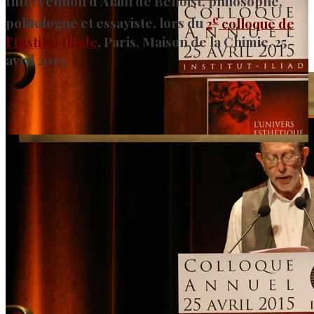
Intervention d’Alain de Benoist, philosophe,
e
politologue et essayiste, lors du
2
colloque de
l’Institut Iliade
, Paris, Maison de la Chimie, 25
avril 2015.