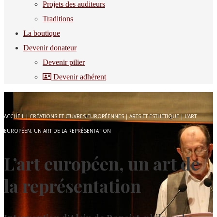
Projets des auditeurs
Traditions
La boutique
Devenir donateur
Devenir pilier
Devenir adhérent
ACCUEIL
|
CRÉATIONS ET ŒUVRES EUROPÉENNES
|
ARTS ET ESTHÉTIQUE
|
L’ART
EUROPÉEN, UN ART DE LA REPRÉSENTATION
L’art européen, un art de
la représentation