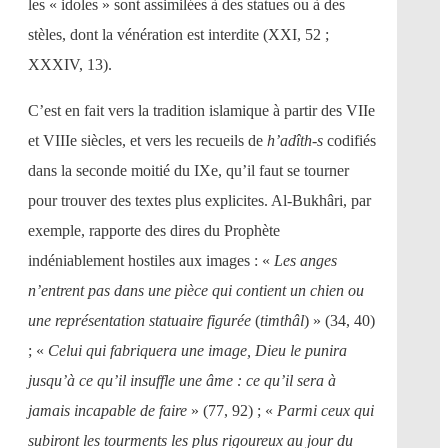
les « idoles » sont assimilées à des statues ou à des
stèles, dont la vénération est interdite (XXI, 52 ;
XXXIV, 13).
C’est en fait vers la tradition islamique à partir des VIIe
et VIIIe siècles, et vers les recueils de
h’adîth-s
codifiés
dans la seconde moitié du IXe, qu’il faut se tourner
pour trouver des textes plus explicites. Al-Bukhâri, par
exemple, rapporte des dires du Prophète
indéniablement hostiles aux images : «
Les anges
n’entrent pas dans une pièce qui contient un chien ou
une représentation statuaire figurée
(
timthâl
) » (34, 40)
; «
Celui qui fabriquera une image, Dieu le punira
jusqu’à ce qu’il insuffle une âme : ce qu’il sera à
jamais incapable de faire
» (77, 92) ; «
Parmi ceux qui
subiront les tourments les plus rigoureux au jour du