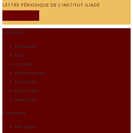
LETTRE PÉRIODIQUE DE L'INSTITUT ILIADE
JE M'ABONNE
À PROPOS
Présentation
FAQ
Formation
Mentions légales
Plan du site
Faire un don
Nous écrire
RUBRIQUES
Pôle Études