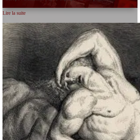
Lire la suite
La boutique en
ligne de l’Iliade
Tirages d’art, ouvrages, photographies et
accessoires inspirés de nos racines : des cadeaux
à offrir avec sens et élégance.
DÉCOUVRIR