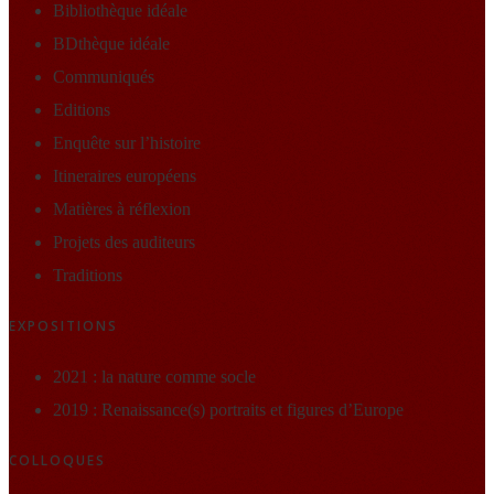
Bibliothèque idéale
BDthèque idéale
Communiqués
Editions
Enquête sur l’histoire
Itineraires européens
Matières à réflexion
Projets des auditeurs
Traditions
EXPOSITIONS
2021 : la nature comme socle
2019 : Renaissance(s) portraits et figures d’Europe
COLLOQUES