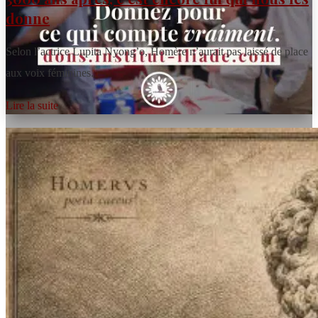
donne
Selon l’actrice Lupita Nyong’o, Homère n’aurait pas laissé de place
aux voix féminines.
Lire la suite
En soutenant
l'Institut
Iliade...