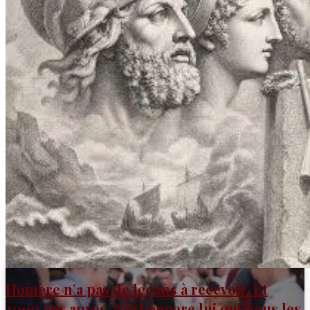
formation en
Bretagne
L’Institut Iliade s’installe de nouveau en Bretagne
pour sa formation générale d’octobre 2026 à mai
2027.
INFORMATIONS ET INSCRIPTION
Homère n’a pas de leçons à recevoir. Et
3000 ans après, c’est encore lui qui nous les