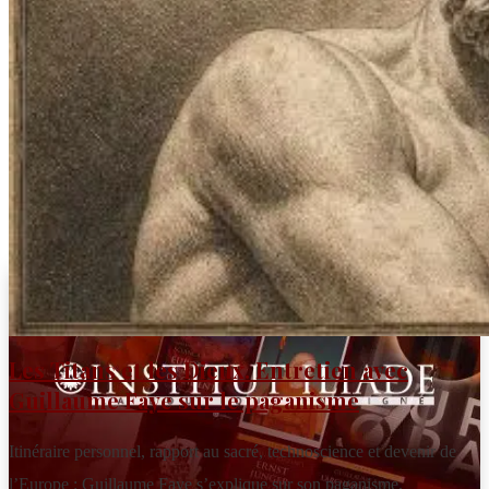
… vous bénéficiez d’une réduction d’impôt : 66
% du montant de votre don si vous êtes un
particulier, ou 60 % si votre entreprise est
soumise à l’impôt sur les sociétés.
FAIRE UN DON
Les Titans et les Dieux. Entretien avec
Guillaume Faye sur le paganisme
Itinéraire personnel, rapport au sacré, technoscience et devenir de
l’Europe : Guillaume Faye s’explique sur son paganisme.