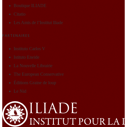
Boutique ILIADE
Citatio
Les Amis de l’Institut Iliade
PARTENAIRES
Instituto Carlos V
Istituto Eneide
La Nouvelle Librairie
The European Conservative
Éditions Graine de loup
Le Nid