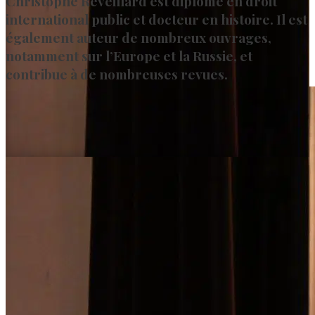
Christophe Réveillard est diplômé en droit
international public et docteur en histoire. Il est
également auteur de nombreux ouvrages,
notamment sur l’Europe et la Russie, et
contribue à de nombreuses revues.