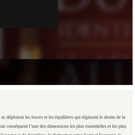
déploient les forces et les équilibres qui régissent le destin de la
 par conséquent l’une des dimensions les plus essentielles et les plus