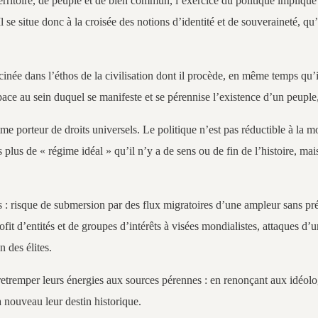
ritoire, de peuple et de bien commun, l’exercice du politique implique l’
 situe donc à la croisée des notions d’identité et de souveraineté, qu’il 
e dans l’éthos de la civilisation dont il procède, en même temps qu’il ré
space au sein duquel se manifeste et se pérennise l’existence d’un peupl
e porteur de droits universels. Le politique n’est pas réductible à la mor
as plus de « régime idéal » qu’il n’y a de sens ou de fin de l’histoire, 
s : risque de submersion par des flux migratoires d’une ampleur sans pré
it d’entités et de groupes d’intérêts à visées mondialistes, attaques d’
n des élites.
etremper leurs énergies aux sources pérennes : en renonçant aux idéologie
 à nouveau leur destin historique.