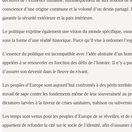
décisives de l’existence humaine. Intrinsèquement lié aux notions de ter
conscience d’une origine commune et la volonté d’un destin partagé. Il se
garantir la sécurité extérieure et la paix intérieure.
Le politique exprime également une vision du monde spécifique, enraciné
sous la forme d’une réalité historique. Parce qu’il vise à ordonner l’e
L’essence du politique est incompatible avec l’idée abstraite d’un homm
appelées à se renouveler en fonction des défis de l’histoire. Il n’y a p
d’assurer son devenir dans le fleuve du vivant.
Les peuples d’Europe sont aujourd’hui confrontés à des périls terrible
travail de sape contre les fondements même de leur souveraineté au prof
dictatures larvées à la faveur de crises sanitaires, trahison ou subversio
Les temps sont venus pour les peuples d’Europe de se réveiller, et de r
appartient de refonder la cité sur le socle de l’identité, afin d’assumer