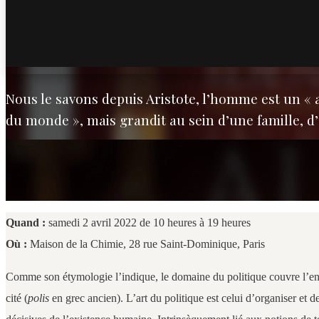
Nous le savons depuis Aristote, l’homme est un « an
du monde », mais grandit au sein d’une famille, d’
Quand :
samedi 2 avril 2022 de 10 heures à 19 heures
Où :
Maison de la Chimie, 28 rue Saint-Dominique, Paris
Comme son étymologie l’indique, le domaine du politique couvre l’ensemb
cité (
polis
en grec ancien). L’art du politique est celui d’organiser et d