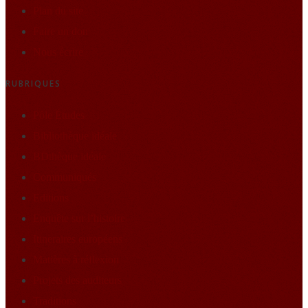
Plan du site
Faire un don
Nous écrire
RUBRIQUES
Pôle Études
Bibliothèque idéale
BDthèque idéale
Communiqués
Editions
Enquête sur l’histoire
Itineraires européens
Matières à réflexion
Projets des auditeurs
Traditions