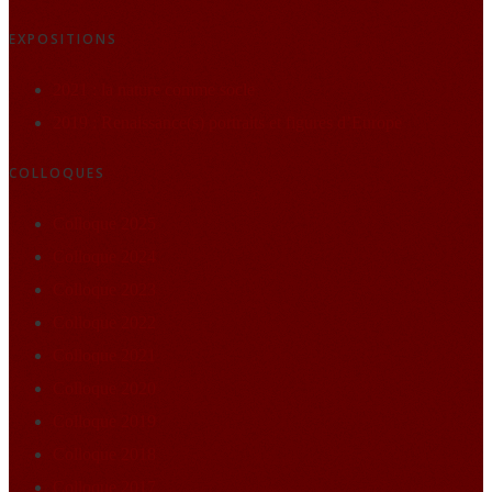
EXPOSITIONS
2021 : la nature comme socle
2019 : Renaissance(s) portraits et figures d’Europe
COLLOQUES
Colloque 2025
Colloque 2024
Colloque 2023
Colloque 2022
Colloque 2021
Colloque 2020
Colloque 2019
Colloque 2018
Colloque 2017