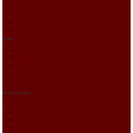
Colloque 2016
Colloque 2015
Colloque 2014
LIENS
Faire un don
Boutique ILIADE
Citatio
Les Amis de l'Institut Iliade
PARTENAIRES
Instituto Carlos V
Istituto Eneide
La Nouvelle Librairie