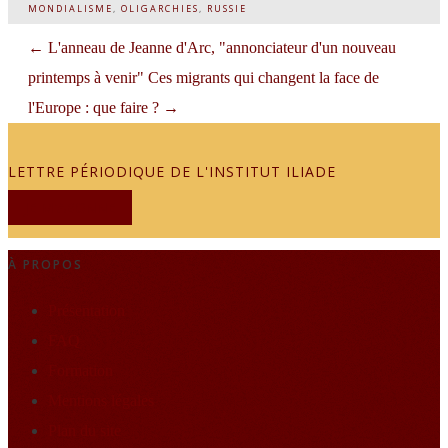
MONDIALISME
,
OLIGARCHIES
,
RUSSIE
←
L'anneau de Jeanne d'Arc, "annonciateur d'un nouveau
printemps à venir"
Ces migrants qui changent la face de
l'Europe : que faire ?
→
LETTRE PÉRIODIQUE DE L'INSTITUT ILIADE
JE M'ABONNE
À PROPOS
Présentation
FAQ
Formation
Mentions légales
Plan du site