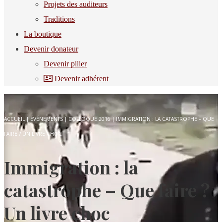
Projets des auditeurs
Traditions
La boutique
Devenir donateur
Devenir pilier
Devenir adhérent
ACCUEIL
|
ÉVÉNEMENTS
|
COLLOQUE 2016
|
IMMIGRATION : LA CATASTROPHE – QUE
FAIRE ? UN LIVRE CHOC
Immigration : la
catastrophe – Que faire ?
Un livre choc