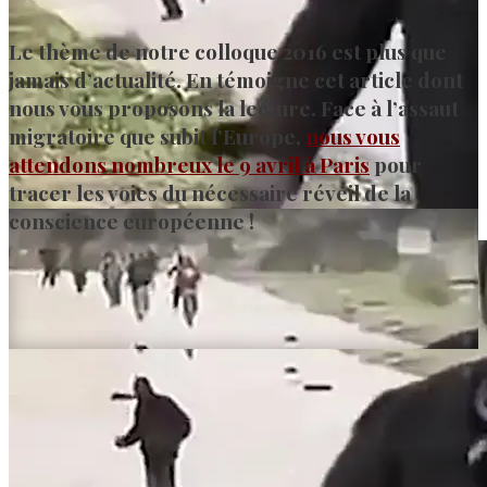
Le thème de notre colloque 2016 est plus que
jamais d’actualité. En témoigne cet article dont
nous vous proposons la lecture. Face à l’assaut
migratoire que subit l’Europe,
nous vous
attendons nombreux le 9 avril à Paris
pour
tracer les voies du nécessaire réveil de la
conscience européenne !