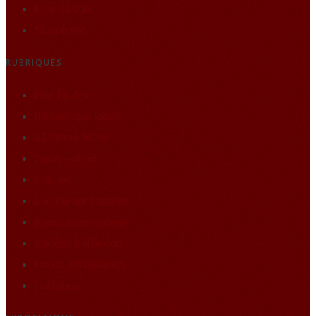
Faire un don
Nous écrire
RUBRIQUES
Pôle Études
Bibliothèque idéale
BDthèque idéale
Communiqués
Editions
Enquête sur l’histoire
Itineraires européens
Matières à réflexion
Projets des auditeurs
Traditions