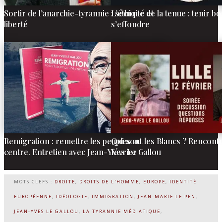
Sortir de l’anarchie-tyrannie : sécurité et
L’éthique de la tenue : tenir b
liberté
s’effondre
Remigration : remettre les peuples au
Qui sont les Blancs ? Rencontre
centre. Entretien avec Jean-Yves Le Gallou
février
MOTS CLEFS :
DROITE
,
DROITS DE L'HOMME
,
EUROPE
,
IDENTITÉ
EUROPÉENNE
,
IDÉOLOGIE
,
IMMIGRATION
,
JEAN-MARIE LE PEN
,
JEAN-YVES LE GALLOU
,
LA TYRANNIE MÉDIATIQUE
,