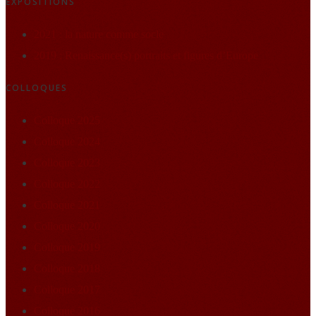
EXPOSITIONS
2021 : la nature comme socle
2019 : Renaissance(s) portraits et figures d’Europe
COLLOQUES
Colloque 2025
Colloque 2024
Colloque 2023
Colloque 2022
Colloque 2021
Colloque 2020
Colloque 2019
Colloque 2018
Colloque 2017
Colloque 2016