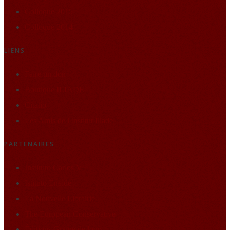
Colloque 2015
Colloque 2014
LIENS
Faire un don
Boutique ILIADE
Citatio
Les Amis de l'Institut Iliade
PARTENAIRES
Instituto Carlos V
Istituto Eneide
La Nouvelle Librairie
The European Conservative
Éditions Graine de loup