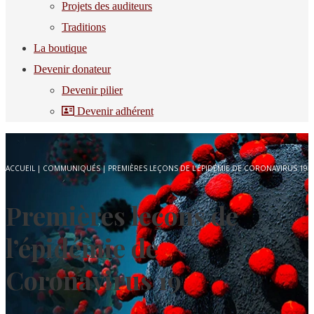
Projets des auditeurs
Traditions
La boutique
Devenir donateur
Devenir pilier
Devenir adhérent
ACCUEIL
|
COMMUNIQUÉS
|
PREMIÈRES LEÇONS DE L’ÉPIDÉMIE DE CORONAVIRUS 19
Premières leçons de
l’épidémie de
Coronavirus 19