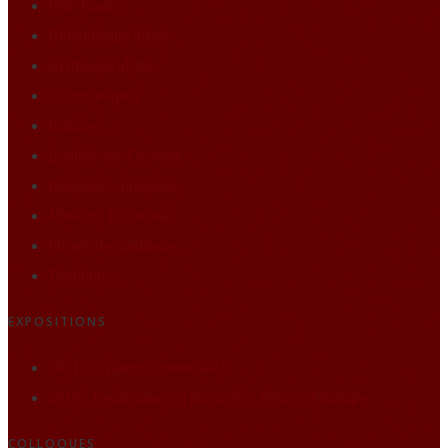
Pôle Études
Bibliothèque idéale
BDthèque idéale
Communiqués
Editions
Enquête sur l’histoire
Itineraires européens
Matières à réflexion
Projets des auditeurs
Traditions
EXPOSITIONS
2021 : la nature comme socle
2019 : Renaissance(s) portraits et figures d’Europe
COLLOQUES