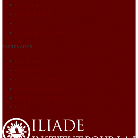
Faire un don
Boutique ILIADE
Citatio
Les Amis de l'Institut Iliade
PARTENAIRES
Instituto Carlos V
Istituto Eneide
La Nouvelle Librairie
The European Conservative
Éditions Graine de loup
Le Nid