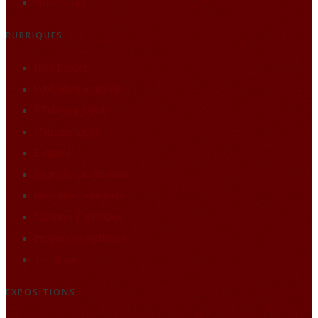
Nous écrire
RUBRIQUES
Pôle Études
Bibliothèque idéale
BDthèque idéale
Communiqués
Editions
Enquête sur l’histoire
Itineraires européens
Matières à réflexion
Projets des auditeurs
Traditions
EXPOSITIONS