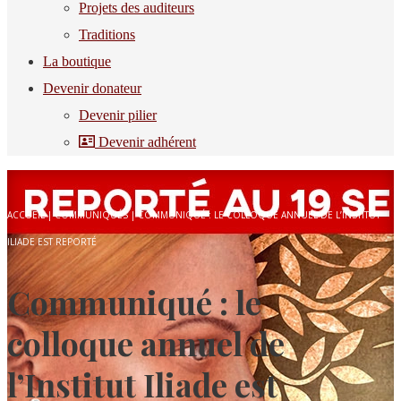
Projets des auditeurs
Traditions
La boutique
Devenir donateur
Devenir pilier
Devenir adhérent
ACCUEIL
|
COMMUNIQUÉS
|
COMMUNIQUÉ : LE COLLOQUE ANNUEL DE L’INSTITUT
ILIADE EST REPORTÉ
Communiqué : le
colloque annuel de
l’Institut Iliade est