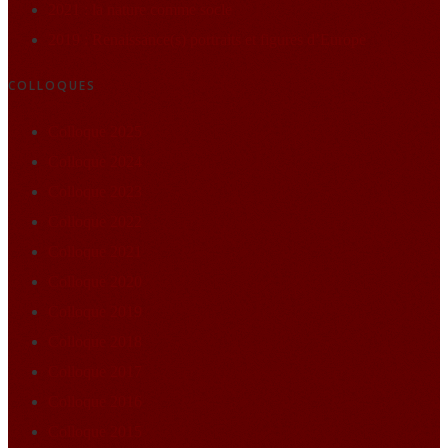
2021 : la nature comme socle
2019 : Renaissance(s) portraits et figures d’Europe
COLLOQUES
Colloque 2025
Colloque 2024
Colloque 2023
Colloque 2022
Colloque 2021
Colloque 2020
Colloque 2019
Colloque 2018
Colloque 2017
Colloque 2016
Colloque 2015