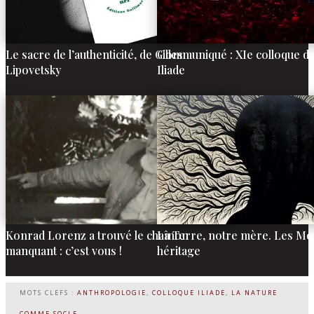
Le sacre de l’authenticité, de Gilles
Communiqué : XIe colloque de l
Lipovetsky
Iliade
Konrad Lorenz a trouvé le chaînon
La Terre, notre mère. Les Mo
manquant : c’est vous !
héritage
MOTS CLEFS :
ANTHROPOLOGIE
,
COLLOQUE ILIADE
,
LA NATURE
COMME SOCLE