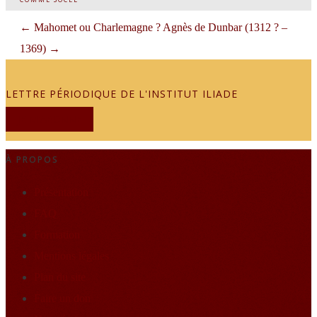
←
Mahomet ou Charlemagne ?
Agnès de Dunbar (1312 ? –
1369)
→
LETTRE PÉRIODIQUE DE L'INSTITUT ILIADE
JE M'ABONNE
À PROPOS
Présentation
FAQ
Formation
Mentions légales
Plan du site
Faire un don