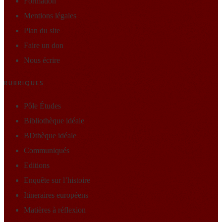
Formation
Mentions légales
Plan du site
Faire un don
Nous écrire
RUBRIQUES
Pôle Études
Bibliothèque idéale
BDthèque idéale
Communiqués
Editions
Enquête sur l’histoire
Itineraires européens
Matières à réflexion