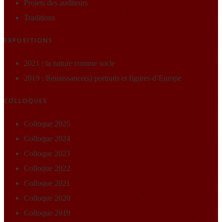
Projets des auditeurs
Traditions
EXPOSITIONS
2021 : la nature comme socle
2019 : Renaissance(s) portraits et figures d’Europe
COLLOQUES
Colloque 2025
Colloque 2024
Colloque 2023
Colloque 2022
Colloque 2021
Colloque 2020
Colloque 2019