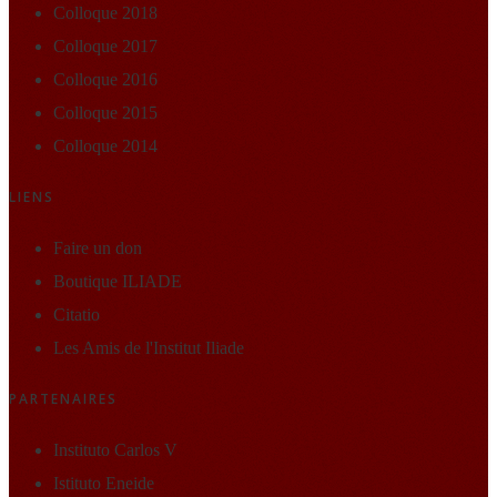
Colloque 2018
Colloque 2017
Colloque 2016
Colloque 2015
Colloque 2014
LIENS
Faire un don
Boutique ILIADE
Citatio
Les Amis de l'Institut Iliade
PARTENAIRES
Instituto Carlos V
Istituto Eneide