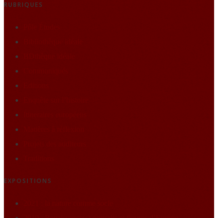
RUBRIQUES
Pôle Études
Bibliothèque idéale
BDthèque idéale
Communiqués
Editions
Enquête sur l’histoire
Itineraires européens
Matières à réflexion
Projets des auditeurs
Traditions
EXPOSITIONS
2021 : la nature comme socle
2019 : Renaissance(s) portraits et figures d’Europe