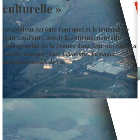
culturelle »
Le sondeur Jérôme Fourquet et le journaliste
Jean-Laurent Cassely livrent une nouvelle
radiographie de la France dans leur ouvrage
La
France sous nos yeux. Économie, paysages,
nouveaux modes de vie.