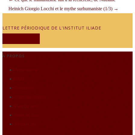
Heinich
Giorgio Locchi et le mythe surhumaniste (1/3)
→
LETTRE PÉRIODIQUE DE L'INSTITUT ILIADE
JE M'ABONNE
À PROPOS
Présentation
FAQ
Formation
Mentions légales
Plan du site
Faire un don
Nous écrire