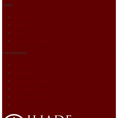
LIENS
Faire un don
Boutique ILIADE
Citatio
Les Amis de l'Institut Iliade
PARTENAIRES
Instituto Carlos V
Istituto Eneide
La Nouvelle Librairie
The European Conservative
Éditions Graine de loup
Le Nid