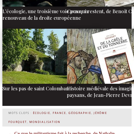
L’écologie, une troisième voie pour un
Ceux qui restent, de Benoît 
renouveau de la droite européenne
Sur les pas de saint Colomban
Histoire médiévale des imagin
paysans, de Jean-Pierre Devr
MOTS CLEFS :
ÉCOLOGIE
,
FRANCE
,
GÉOGRAPHIE
,
JÉRÔME
FOURQUET
,
MONDIALISATION
←
Ce que le militantisme fait à la recherche, de Nathalie