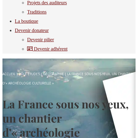
Projets des auditeurs
Traditions
La boutique
Devenir donateur
Devenir pilier
Devenir adhérent
ACCUEIL
|
PÔLE ÉTUDES
|
GÉOGRAPHIE
|
LA FRANCE SOUS NOS YEUX, UN CHANTIER
D’« ARCHÉOLOGIE CULTURELLE »
La France sous nos yeux,
un chantier
d’« archéologie