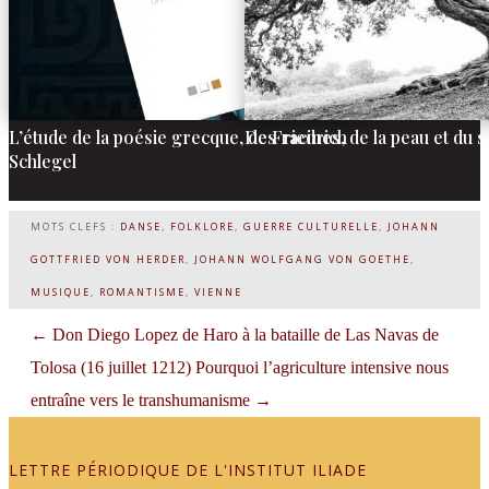
L’étude de la poésie grecque, de Friedrich
Des racines, de la peau et du 
Schlegel
MOTS CLEFS :
DANSE
,
FOLKLORE
,
GUERRE CULTURELLE
,
JOHANN
GOTTFRIED VON HERDER
,
JOHANN WOLFGANG VON GOETHE
,
MUSIQUE
,
ROMANTISME
,
VIENNE
←
Don Diego Lopez de Haro à la bataille de Las Navas de
Tolosa (16 juillet 1212)
Pourquoi l’agriculture intensive nous
entraîne vers le transhumanisme
→
LETTRE PÉRIODIQUE DE L'INSTITUT ILIADE