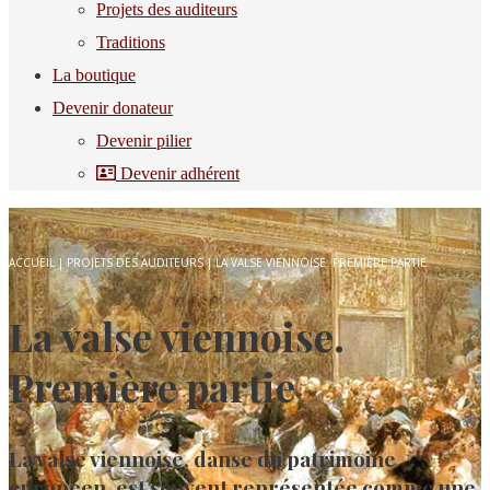
Projets des auditeurs
Traditions
La boutique
Devenir donateur
Devenir pilier
Devenir adhérent
ACCUEIL
|
PROJETS DES AUDITEURS
|
LA VALSE VIENNOISE. PREMIÈRE PARTIE
La valse viennoise.
Première partie
La valse viennoise, danse du patrimoine
européen, est souvent représentée comme une