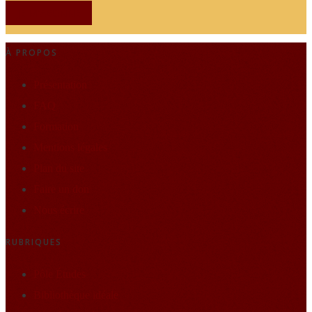
JE M'ABONNE
À PROPOS
Présentation
FAQ
Formation
Mentions légales
Plan du site
Faire un don
Nous écrire
RUBRIQUES
Pôle Études
Bibliothèque idéale