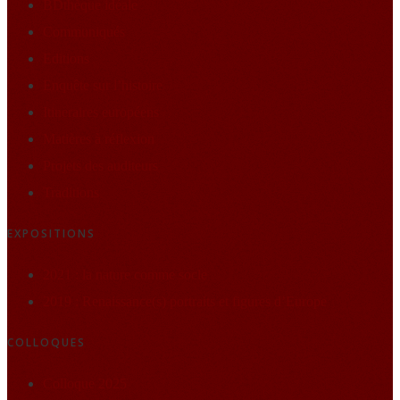
BDthèque idéale
Communiqués
Editions
Enquête sur l’histoire
Itineraires européens
Matières à réflexion
Projets des auditeurs
Traditions
EXPOSITIONS
2021 : la nature comme socle
2019 : Renaissance(s) portraits et figures d’Europe
COLLOQUES
Colloque 2025