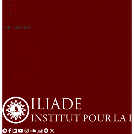
Citatio
Les Amis de l'Institut Iliade
PARTENAIRES
Instituto Carlos V
Istituto Eneide
La Nouvelle Librairie
The European Conservative
Éditions Graine de loup
Le Nid