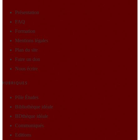
Présentation
FAQ
Formation
Mentions légales
Plan du site
Faire un don
Nous écrire
RUBRIQUES
Pôle Études
Bibliothèque idéale
BDthèque idéale
Communiqués
Editions