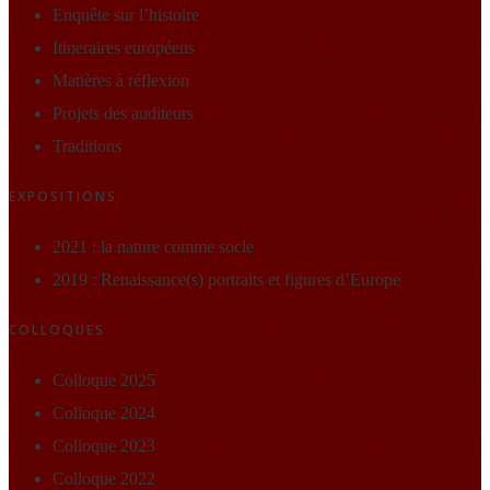
Enquête sur l’histoire
Itineraires européens
Matières à réflexion
Projets des auditeurs
Traditions
EXPOSITIONS
2021 : la nature comme socle
2019 : Renaissance(s) portraits et figures d’Europe
COLLOQUES
Colloque 2025
Colloque 2024
Colloque 2023
Colloque 2022