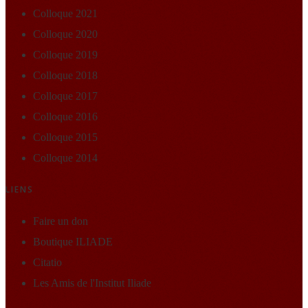
Colloque 2021
Colloque 2020
Colloque 2019
Colloque 2018
Colloque 2017
Colloque 2016
Colloque 2015
Colloque 2014
LIENS
Faire un don
Boutique ILIADE
Citatio
Les Amis de l'Institut Iliade