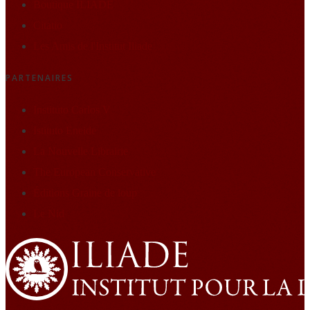
Boutique ILIADE
Citatio
Les Amis de l'Institut Iliade
PARTENAIRES
Instituto Carlos V
Istituto Eneide
La Nouvelle Librairie
The European Conservative
Éditions Graine de loup
Le Nid