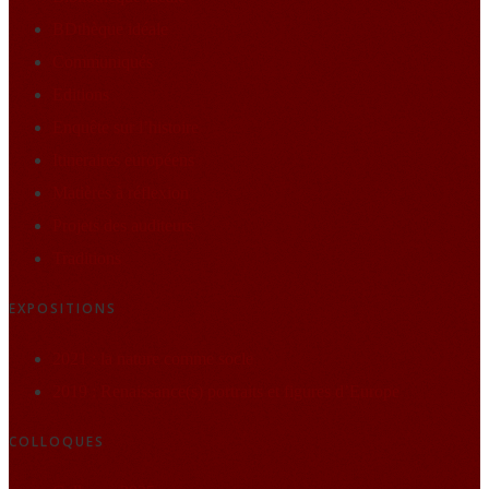
BDthèque idéale
Communiqués
Editions
Enquête sur l’histoire
Itineraires européens
Matières à réflexion
Projets des auditeurs
Traditions
EXPOSITIONS
2021 : la nature comme socle
2019 : Renaissance(s) portraits et figures d’Europe
COLLOQUES