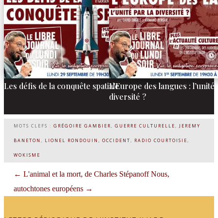
Les défis de la conquête spatiale
L’Europe des langues : l’unité 
diversité ?
MOTS CLEFS :
GRÉGOIRE GAMBIER
,
GUERRE CULTURELLE
,
JEREMY
BANETON
,
LIONEL RONDOUIN
,
OCCIDENT
,
RADIO COURTOISIE
,
WOKISME
←
L'animal et la mort, de Charles Stépanoff
Nous,
autochtones européens
→