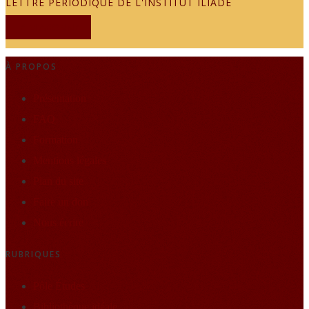
LETTRE PÉRIODIQUE DE L'INSTITUT ILIADE
JE M'ABONNE
À PROPOS
Présentation
FAQ
Formation
Mentions légales
Plan du site
Faire un don
Nous écrire
RUBRIQUES
Pôle Études
Bibliothèque idéale