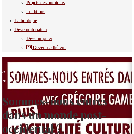
Projets des auditeurs
Traditions
La boutique
Devenir donateur
Devenir pilier
Devenir adhérent
ACCUEIL
|
ÉVÉNEMENTS
|
VIVE LA CIVILISATION EUROPÉENNE !
|
SOMMES-NOUS
ENTRÉS DANS UN MONDE POST-OCCIDENTAL ?
Sommes-nous entrés
dans un monde post-
occidental ?