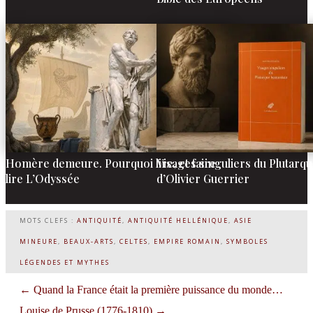
Homère demeure. Pourquoi lire, et faire
Visages singuliers du Plutarq
lire L’Odyssée
d’Olivier Guerrier
MOTS CLEFS :
ANTIQUITÉ
,
ANTIQUITÉ HELLÉNIQUE
,
ASIE
MINEURE
,
BEAUX-ARTS
,
CELTES
,
EMPIRE ROMAIN
,
SYMBOLES
LÉGENDES ET MYTHES
←
Quand la France était la première puissance du monde…
Louise de Prusse (1776-1810)
→