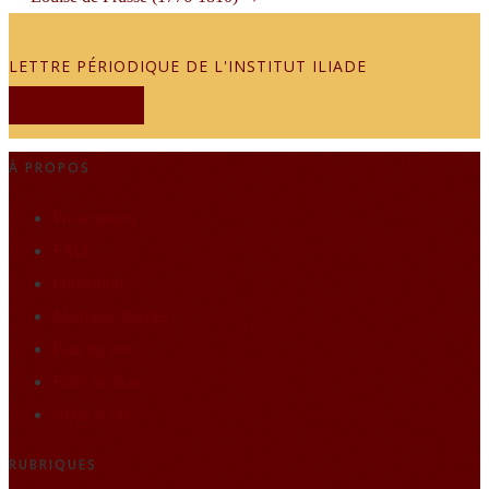
LETTRE PÉRIODIQUE DE L'INSTITUT ILIADE
JE M'ABONNE
À PROPOS
Présentation
FAQ
Formation
Mentions légales
Plan du site
Faire un don
Nous écrire
RUBRIQUES