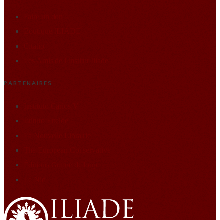
Faire un don
Boutique ILIADE
Citatio
Les Amis de l'Institut Iliade
PARTENAIRES
Instituto Carlos V
Istituto Eneide
La Nouvelle Librairie
The European Conservative
Éditions Graine de loup
Le Nid