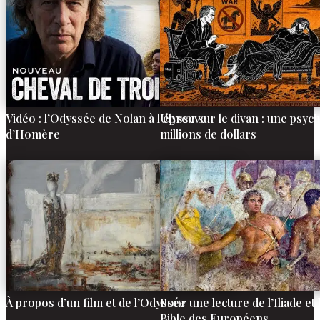
Vidéo : l’Odyssée de Nolan à l’épreuve
Ulysse sur le divan : une psyc
d’Homère
millions de dollars
À propos d’un film et de l’Odyssée
Pour une lecture de l’Iliade et
Bible des Européens