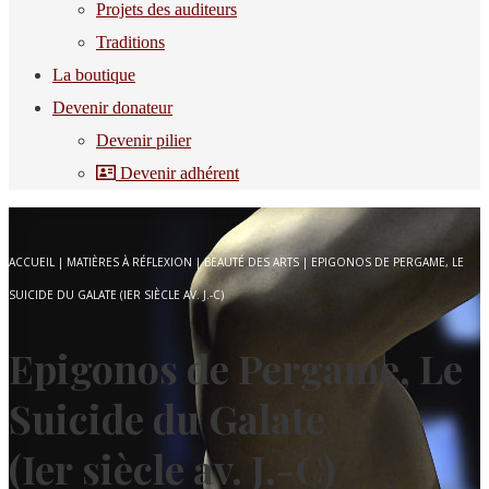
Projets des auditeurs
Traditions
La boutique
Devenir donateur
Devenir pilier
Devenir adhérent
ACCUEIL
|
MATIÈRES À RÉFLEXION
|
BEAUTÉ DES ARTS
|
EPIGONOS DE PERGAME, LE
SUICIDE DU GALATE (IER SIÈCLE AV. J.-C)
Epigonos de Pergame, Le
Suicide du Galate
(Ier siècle av. J.-C)