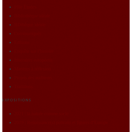
Pôle Études
Bibliothèque idéale
BDthèque idéale
Communiqués
Editions
Enquête sur l’histoire
Itineraires européens
Matières à réflexion
Projets des auditeurs
Traditions
EXPOSITIONS
2021 : la nature comme socle
2019 : Renaissance(s) portraits et figures d’Europe