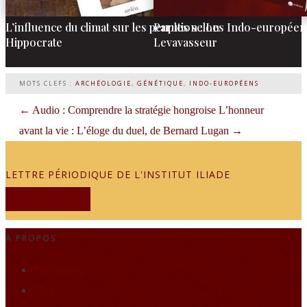
L’influence du climat sur les peuples selon
Parution : Les Indo-européen
Hippocrate
Levavasseur
MOTS CLEFS :
ARCHÉOLOGIE
,
GÉNÉTIQUE
,
INDO-EUROPÉENS
←
Audio : Comprendre la stratégie hongroise
L’honneur
avant la vie : L’éloge du duel, de Bernard Lugan
→
LETTRE PÉRIODIQUE DE L'INSTITUT ILIADE
JE M'ABONNE
À PROPOS
Présentation
FAQ