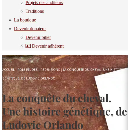
Projets des auditeurs
Traditions
La boutique
Devenir donateur
Devenir pilier
Devenir adhérent
ACCUEIL
|
PÔLE ÉTUDES
|
RECENSIONS
|
LA CONQUÊTE DU CHEVAL. UNE HISTOIRE
GÉNÉTIQUE, DE LUDOVIC ORLANDO
La conquête du cheval.
Une histoire génétique, de
Ludovic Orlando