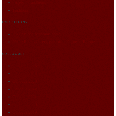
Projets des auditeurs
Traditions
EXPOSITIONS
2021 : la nature comme socle
2019 : Renaissance(s) portraits et figures d’Europe
COLLOQUES
Colloque 2025
Colloque 2024
Colloque 2023
Colloque 2022
Colloque 2021
Colloque 2020
Colloque 2019