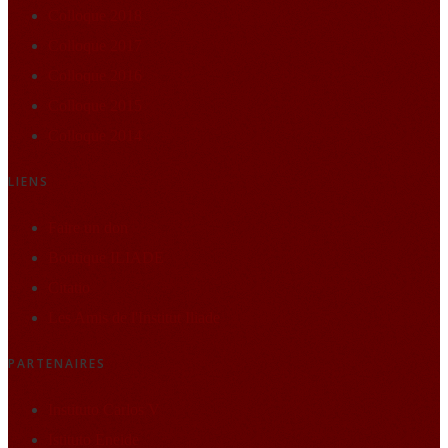
Colloque 2018
Colloque 2017
Colloque 2016
Colloque 2015
Colloque 2014
LIENS
Faire un don
Boutique ILIADE
Citatio
Les Amis de l'Institut Iliade
PARTENAIRES
Instituto Carlos V
Istituto Eneide