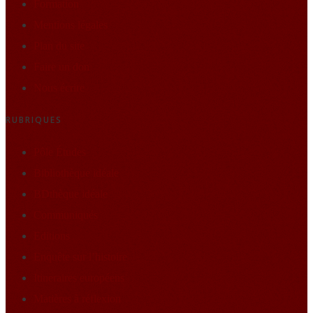
Formation
Mentions légales
Plan du site
Faire un don
Nous écrire
RUBRIQUES
Pôle Études
Bibliothèque idéale
BDthèque idéale
Communiqués
Editions
Enquête sur l’histoire
Itineraires européens
Matières à réflexion