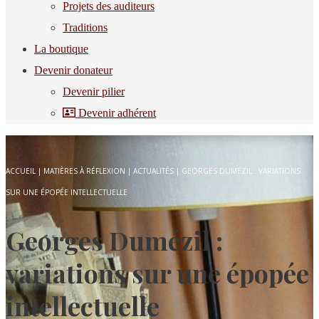
Projets des auditeurs
Traditions
La boutique
Devenir donateur
Devenir pilier
Devenir adhérent
ACCUEIL
|
MATIÈRES À RÉFLEXION
|
ACTUALITÉS
|
GEORGES DUMÉZIL : VARIATIONS
SUR UNE ÉPOPÉE INTELLECTUELLE
Georges Dumézil :
variations sur une épopée
intellectuelle