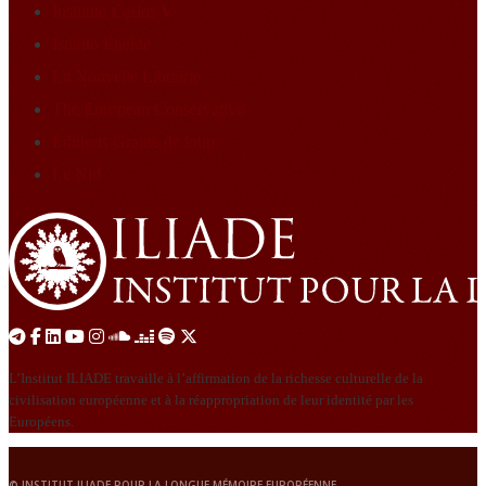
Instituto Carlos V
Istituto Eneide
La Nouvelle Librairie
The European Conservative
Éditions Graine de loup
Le Nid
L’Institut ILIADE travaille à l’affirmation de la richesse culturelle de la
civilisation européenne et à la réappropriation de leur identité par les
Européens.
© INSTITUT ILIADE POUR LA LONGUE MÉMOIRE EUROPÉENNE