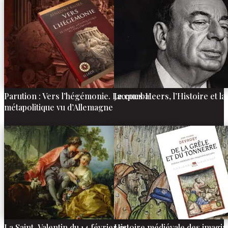
Parution : Vers l’hégémonie. Le combat
Jacques Heers, l’Histoire et 
métapolitique vu d’Allemagne
La Saint-Valentin du 14 février ou
Histoire médiévale des imagin