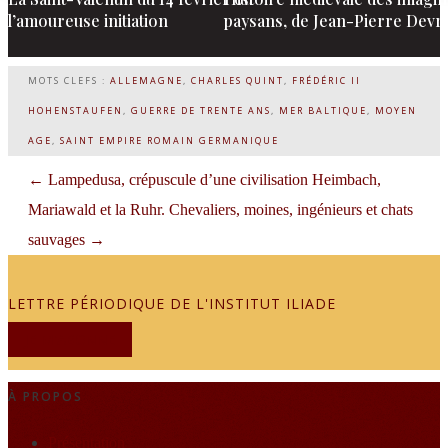
l’amoureuse initiation
paysans, de Jean-Pierre Devr
MOTS CLEFS :
ALLEMAGNE
,
CHARLES QUINT
,
FRÉDÉRIC II
HOHENSTAUFEN
,
GUERRE DE TRENTE ANS
,
MER BALTIQUE
,
MOYEN
AGE
,
SAINT EMPIRE ROMAIN GERMANIQUE
←
Lampedusa, crépuscule d’une civilisation
Heimbach,
Mariawald et la Ruhr. Chevaliers, moines, ingénieurs et chats
sauvages
→
LETTRE PÉRIODIQUE DE L'INSTITUT ILIADE
JE M'ABONNE
À PROPOS
Présentation