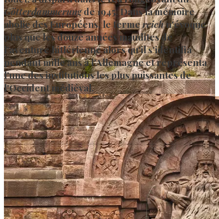
Götterdammerung
de 1945. Dans la mémoire
abolie des Européens, le terme
reich
n'évoque
plus que les douze années maudites de
l'aventure hitlérienne alors qu'il s'identifia
pendant mille ans à l'Allemagne et représenta
l'une des institutions les plus puissantes de
l'Occident médiéval.