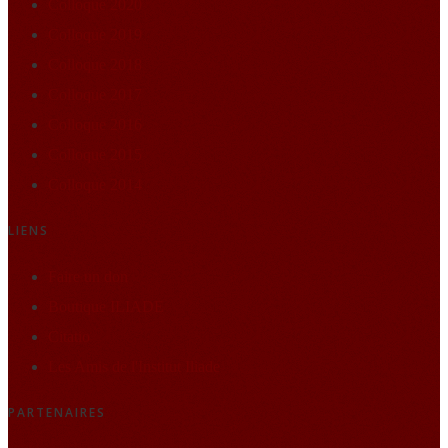
Colloque 2020
Colloque 2019
Colloque 2018
Colloque 2017
Colloque 2016
Colloque 2015
Colloque 2014
LIENS
Faire un don
Boutique ILIADE
Citatio
Les Amis de l'Institut Iliade
PARTENAIRES