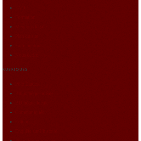
FAQ
Formation
Mentions légales
Plan du site
Faire un don
Nous écrire
RUBRIQUES
Pôle Études
Bibliothèque idéale
BDthèque idéale
Communiqués
Editions
Enquête sur l’histoire
Itineraires européens