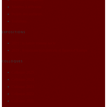
Matières à réflexion
Projets des auditeurs
Traditions
EXPOSITIONS
2021 : la nature comme socle
2019 : Renaissance(s) portraits et figures d’Europe
COLLOQUES
Colloque 2025
Colloque 2024
Colloque 2023
Colloque 2022
Colloque 2021