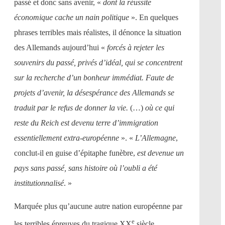
passé et donc sans avenir, «
dont la réussite
économique cache un nain politique
». En quelques
phrases terribles mais réalistes, il dénonce la situation
des Allemands aujourd’hui «
forcés à rejeter les
souvenirs du passé, privés d’idéal, qui se concentrent
sur la recherche d’un bonheur immédiat. Faute de
projets d’avenir, la désespérance des Allemands se
traduit par le refus de donner la vie.
(…)
où ce qui
reste du Reich est devenu terre d’immigration
essentiellement extra-européenne
». «
L’Allemagne
,
conclut-il en guise d’épitaphe funèbre,
est devenue un
pays sans passé, sans histoire où l’oubli a été
institutionnalisé
. »
Marquée plus qu’aucune autre nation européenne par
e
les terribles épreuves du tragique XX
siècle,