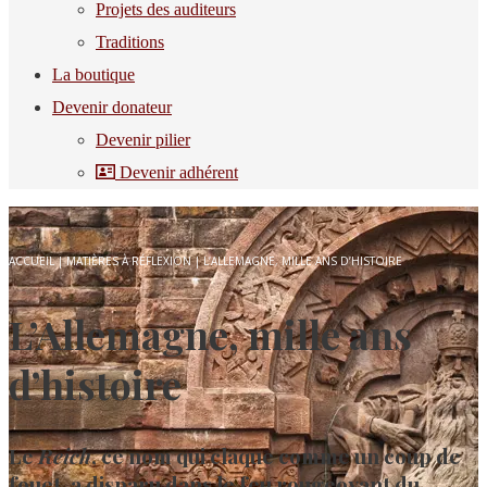
Projets des auditeurs
Traditions
La boutique
Devenir donateur
Devenir pilier
Devenir adhérent
ACCUEIL
|
MATIÈRES À RÉFLEXION
|
L’ALLEMAGNE, MILLE ANS D’HISTOIRE
L’Allemagne, mille ans
d’histoire
Le
Reich
, ce nom qui claque comme un coup de
fouet, a disparu dans le feu rougeoyant du