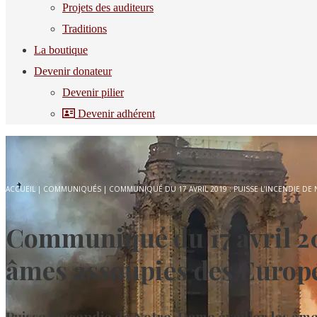
Projets des auditeurs
Traditions
La boutique
Devenir donateur
Devenir pilier
Devenir adhérent
ACCUEIL
|
COMMUNIQUÉS
|
COMMUNIQUÉ DU 17 AVRIL 2019 : PUISSE L’INCENDIE DE
Communiqué du 17 avril 201
âmes assoupies des Euro
Puisse l’incendie de Notre-Dame éveiller les âme