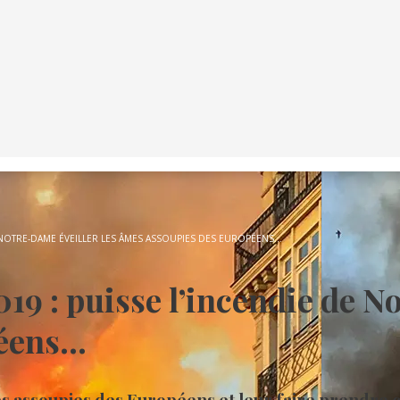
 NOTRE-DAME ÉVEILLER LES ÂMES ASSOUPIES DES EUROPÉENS…
9 : puisse l’incendie de No
péens…
s assoupies des Européens et leur faire prendre c