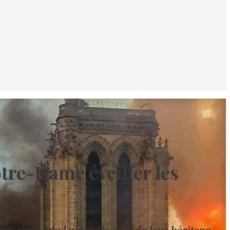
tre-Dame éveiller les
onscience de l’unique beauté de leur héritage