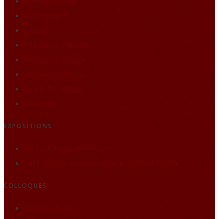
BDthèque idéale
Communiqués
Editions
Enquête sur l’histoire
Itineraires européens
Matières à réflexion
Projets des auditeurs
Traditions
EXPOSITIONS
2021 : la nature comme socle
2019 : Renaissance(s) portraits et figures d’Europe
COLLOQUES
Colloque 2025