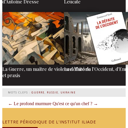
d’Antoine Dresse
Leucate
La Guerre, un maître de violence. Theôria
La défaite de l’Occident, d’E
et praxis
MOTS CLEFS :
GUERRE
,
RUSSIE
,
UKRAINE
←
Le profond murmure
Qu'est ce qu'un chef ?
→
LETTRE PÉRIODIQUE DE L'INSTITUT ILIADE