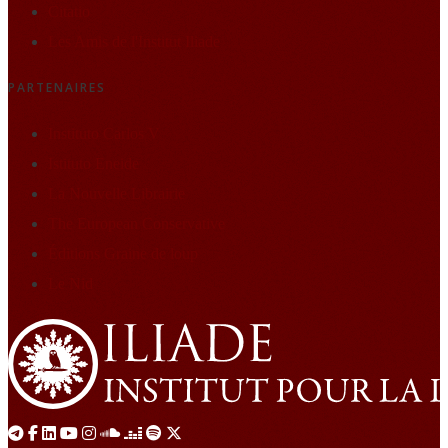
Citatio
Les Amis de l'Institut Iliade
PARTENAIRES
Instituto Carlos V
Istituto Eneide
La Nouvelle Librairie
The European Conservative
Éditions Graine de loup
Le Nid