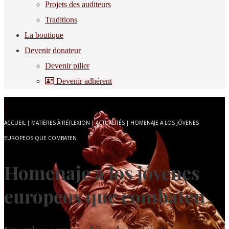
Projets des auditeurs
Traditions
La boutique
Devenir donateur
Devenir pilier
Devenir adhérent
ACCUEIL
|
MATIÈRES À RÉFLEXION
|
ACTUALITÉS
|
HOMENAJE A LOS JÓVENES
EUROPEOS QUE COMBATEN
Homenaje a los jóvenes
europeos que combaten