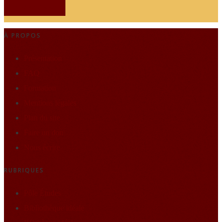
JE M'ABONNE
À PROPOS
Présentation
FAQ
Formation
Mentions légales
Plan du site
Faire un don
Nous écrire
RUBRIQUES
Pôle Études
Bibliothèque idéale