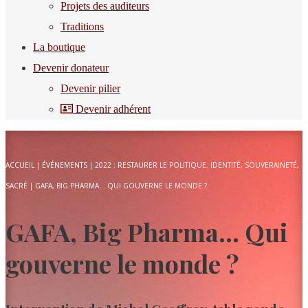
Projets des auditeurs
Traditions
La boutique
Devenir donateur
Devenir pilier
Devenir adhérent
ACCUEIL
|
ÉVÉNEMENTS
|
2022 : RESTAURER LE POLITIQUE. IDENTITÉ, SOUVERAINETÉ,
SACRÉ
|
GAFA, BIG PHARMA… QUI GOUVERNE LE MONDE ?
GAFA, Big Pharma… Qui
gouverne le monde ?