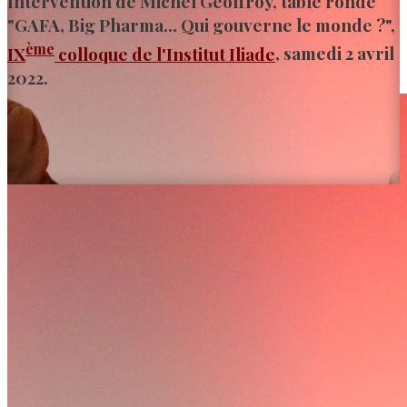
Intervention de Michel Geoffroy, table ronde
"GAFA, Big Pharma… Qui gouverne le monde ?",
ème
IX
colloque de l'Institut Iliade
, samedi 2 avril
2022.