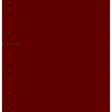
Formation
Mentions légales
Plan du site
Faire un don
Nous écrire
RUBRIQUES
Pôle Études
Bibliothèque idéale
BDthèque idéale
Communiqués
Editions
Enquête sur l’histoire
Itineraires européens
Matières à réflexion