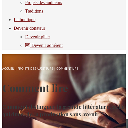
Projets des auditeurs
Traditions
La boutique
Devenir donateur
Devenir pilier
Devenir adhérent
ACCUEIL
|
PROJETS DES AUDITEURS
|
COMMENT LIRE
Comment lire
Comment distinguer la grande littérature, celle
qui dure, de la production sans avenir ?