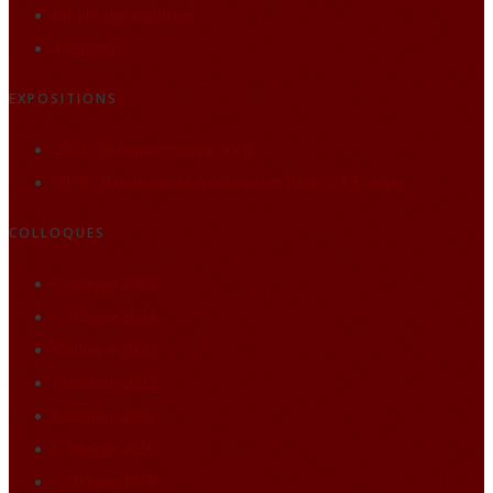
Projets des auditeurs
Traditions
EXPOSITIONS
2021 : la nature comme socle
2019 : Renaissance(s) portraits et figures d’Europe
COLLOQUES
Colloque 2025
Colloque 2024
Colloque 2023
Colloque 2022
Colloque 2021
Colloque 2020
Colloque 2019