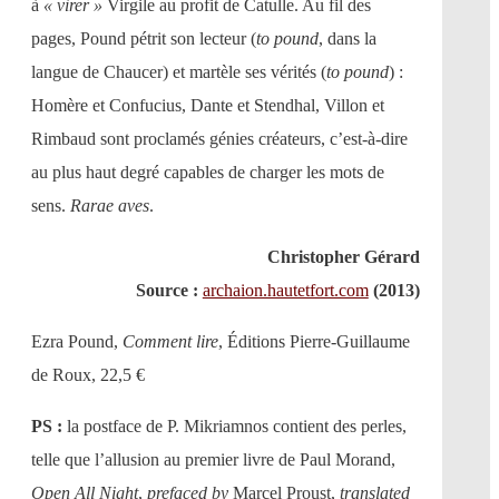
à
« virer »
Virgile au profit de Catulle. Au fil des
pages, Pound pétrit son lecteur (
to pound
, dans la
langue de Chaucer) et martèle ses vérités (
to pound
) :
Homère et Confucius, Dante et Stendhal, Villon et
Rimbaud sont proclamés génies créateurs, c’est-à-dire
au plus haut degré capables de charger les mots de
sens.
Rarae aves
.
Christopher Gérard
Source :
archaion.hautetfort.com
(2013)
Ezra Pound,
Comment lire
, Éditions Pierre-Guillaume
de Roux, 22,5 €
PS :
la postface de P. Mikriamnos contient des perles,
telle que l’allusion au premier livre de Paul Morand,
Open All Night
,
prefaced by
Marcel Proust,
translated