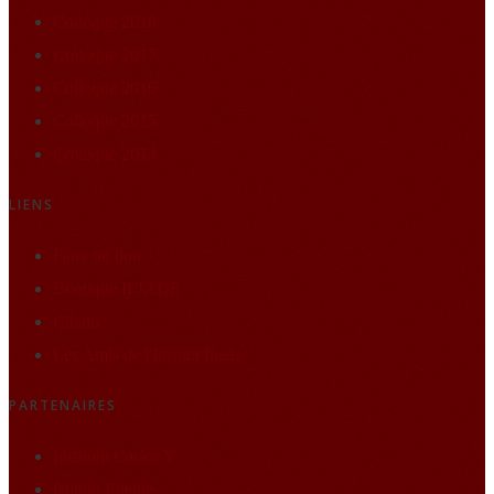
Colloque 2018
Colloque 2017
Colloque 2016
Colloque 2015
Colloque 2014
LIENS
Faire un don
Boutique ILIADE
Citatio
Les Amis de l'Institut Iliade
PARTENAIRES
Instituto Carlos V
Istituto Eneide