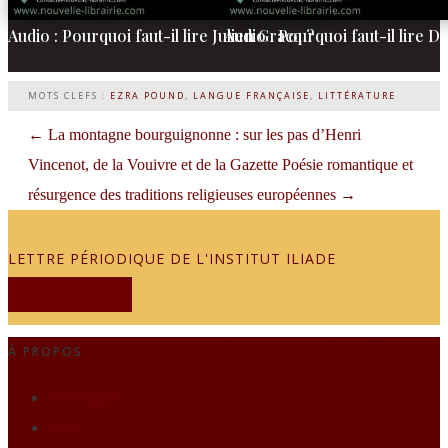
Audio : Pourquoi faut-il lire Julien Gracq ?
Audio : Pourquoi faut-il lire D
MOTS CLEFS :
EZRA POUND
,
LANGUE FRANÇAISE
,
LITTÉRATURE
←
La montagne bourguignonne : sur les pas d’Henri
Vincenot, de la Vouivre et de la Gazette
Poésie romantique et
résurgence des traditions religieuses européennes
→
LETTRE PÉRIODIQUE DE L'INSTITUT ILIADE
JE M'ABONNE
À PROPOS
Présentation
FAQ