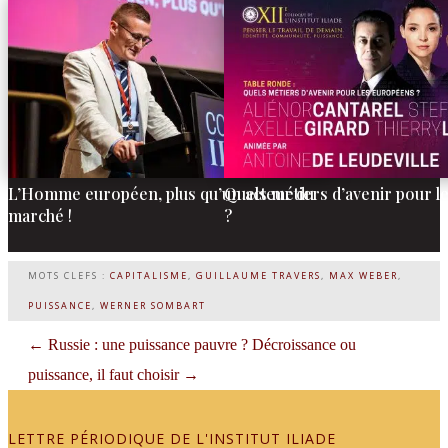
L’Homme européen, plus qu’un acteur du
Quels métiers d’avenir pour 
marché !
?
MOTS CLEFS :
CAPITALISME
,
GUILLAUME TRAVERS
,
MAX WEBER
,
PUISSANCE
,
WERNER SOMBART
←
Russie : une puissance pauvre ?
Décroissance ou
puissance, il faut choisir
→
LETTRE PÉRIODIQUE DE L'INSTITUT ILIADE