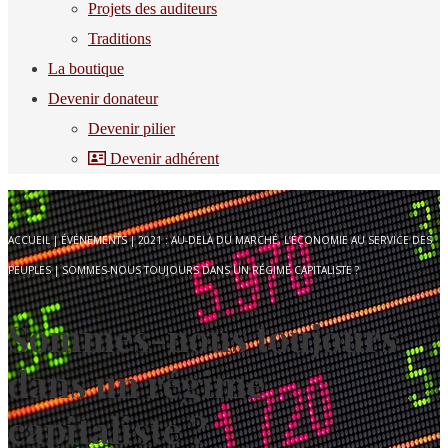
Projets des auditeurs
Traditions
La boutique
Devenir donateur
Devenir pilier
Devenir adhérent
ACCUEIL
|
ÉVÉNEMENTS
|
2021 : AU-DELÀ DU MARCHÉ, L’ÉCONOMIE AU SERVICE DES
PEUPLES
|
SOMMES-NOUS TOUJOURS DANS UN RÉGIME CAPITALISTE ?
Sommes-nous toujours
dans un régime
capitaliste ?