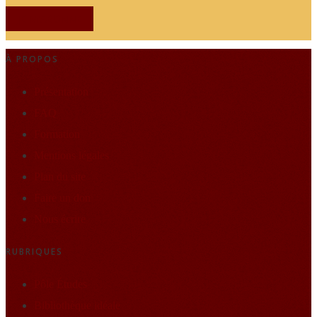
JE M'ABONNE
À PROPOS
Présentation
FAQ
Formation
Mentions légales
Plan du site
Faire un don
Nous écrire
RUBRIQUES
Pôle Études
Bibliothèque idéale