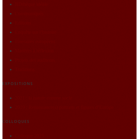
BDthèque idéale
Communiqués
Editions
Enquête sur l’histoire
Itineraires européens
Matières à réflexion
Projets des auditeurs
Traditions
EXPOSITIONS
2021 : la nature comme socle
2019 : Renaissance(s) portraits et figures d’Europe
COLLOQUES
Colloque 2025