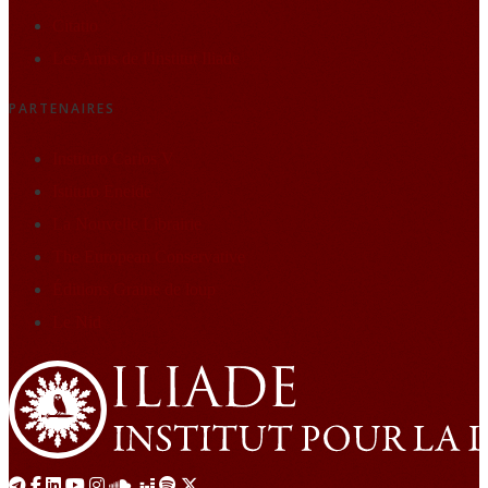
Citatio
Les Amis de l'Institut Iliade
PARTENAIRES
Instituto Carlos V
Istituto Eneide
La Nouvelle Librairie
The European Conservative
Éditions Graine de loup
Le Nid