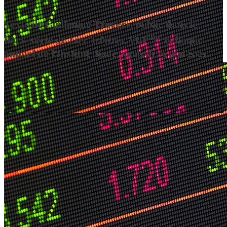
Texte de Guillaume Travers, publié dans le
ème
hors-série de
Livr'Arbitres
, VIII
colloque
annuel de l'Institut Iliade, samedi 29 mai 2021.