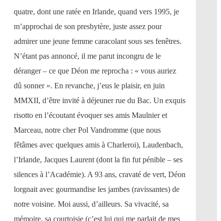
quatre, dont une ratée en Irlande, quand vers 1995, je
m’approchai de son presbytère, juste assez pour
admirer une jeune femme caracolant sous ses fenêtres.
N’étant pas annoncé, il me parut incongru de le
déranger – ce que Déon me reprocha : « vous auriez
dû sonner ». En revanche, j’eus le plaisir, en juin
MMXII, d’être invité à déjeuner rue du Bac. Un exquis
risotto en l’écoutant évoquer ses amis Maulnier et
Marceau, notre cher Pol Vandromme (que nous
fêtâmes avec quelques amis à Charleroi), Laudenbach,
l’Irlande, Jacques Laurent (dont la fin fut pénible – ses
silences à l’Académie). A 93 ans, cravaté de vert, Déon
lorgnait avec gourmandise les jambes (ravissantes) de
notre voisine. Moi aussi, d’ailleurs. Sa vivacité, sa
mémoire, sa courtoisie (c’est lui qui me parlait de mes