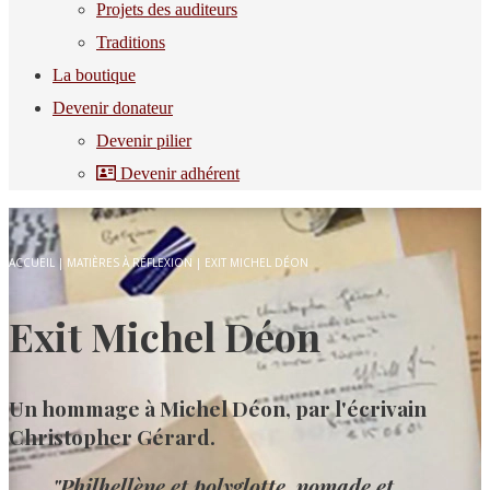
Projets des auditeurs
Traditions
La boutique
Devenir donateur
Devenir pilier
Devenir adhérent
ACCUEIL
|
MATIÈRES À RÉFLEXION
|
EXIT MICHEL DÉON
Exit Michel Déon
Un hommage à Michel Déon, par l'écrivain
Christopher Gérard.
"Philhellène et polyglotte, nomade et