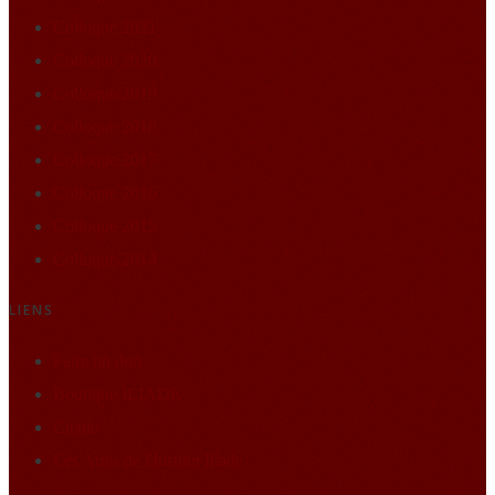
Colloque 2021
Colloque 2020
Colloque 2019
Colloque 2018
Colloque 2017
Colloque 2016
Colloque 2015
Colloque 2014
LIENS
Faire un don
Boutique ILIADE
Citatio
Les Amis de l'Institut Iliade