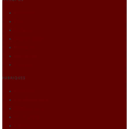
Présentation
FAQ
Formation
Mentions légales
Plan du site
Faire un don
Nous écrire
RUBRIQUES
Pôle Études
Bibliothèque idéale
BDthèque idéale
Communiqués
Editions