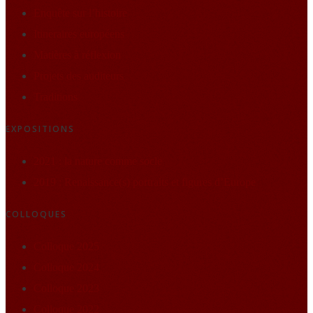
Enquête sur l’histoire
Itineraires européens
Matières à réflexion
Projets des auditeurs
Traditions
EXPOSITIONS
2021 : la nature comme socle
2019 : Renaissance(s) portraits et figures d’Europe
COLLOQUES
Colloque 2025
Colloque 2024
Colloque 2023
Colloque 2022