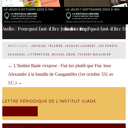
Audio : Pourquoi faut-il lire Julien Gracq ?
Audio : Pourquoi faut-il lire D
MOTS CLEFS :
ANTAIOS
,
IRLANDE
,
JACQUES LAURENT
,
LES PONEYS
SAUVAGES
,
LITTÉRATURE
,
MICHEL DÉON
,
THIERRY MAULNIER
←
L'Institut Iliade s'expose : Fiat lux plutôt que Fiac luxe
Alexandre à la bataille de Gaugamèles (1er octobre 331 av
J.C.)
→
LETTRE PÉRIODIQUE DE L'INSTITUT ILIADE
JE M'ABONNE
À PROPOS