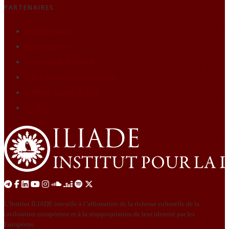
PARTENAIRES
Instituto Carlos V
Istituto Eneide
La Nouvelle Librairie
The European Conservative
Éditions Graine de loup
Le Nid
L’Institut ILIADE travaille à l’affirmation de la richesse culturelle de la
civilisation européenne et à la réappropriation de leur identité par les
Européens.