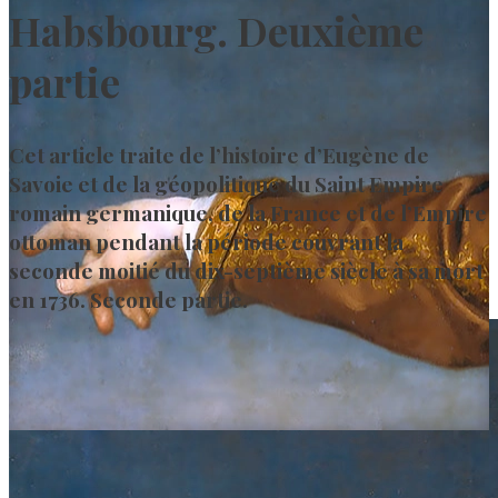
Habsbourg. Deuxième
partie
Cet article traite de l’histoire d’Eugène de
Savoie et de la géopolitique du Saint Empire
romain germanique, de la France et de l’Empire
ottoman pendant la période couvrant la
seconde moitié du dix-septième siècle à sa mort
en 1736. Seconde partie.