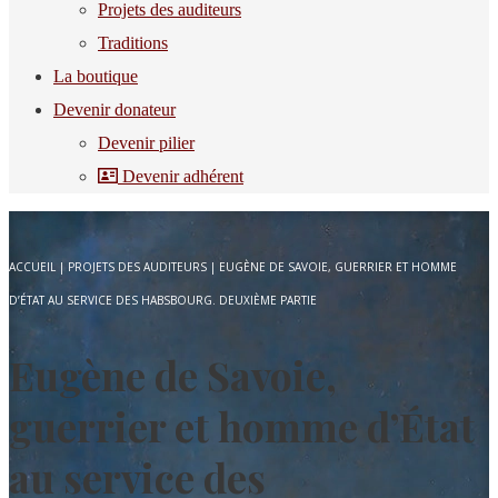
Projets des auditeurs
Traditions
La boutique
Devenir donateur
Devenir pilier
Devenir adhérent
ACCUEIL
|
PROJETS DES AUDITEURS
|
EUGÈNE DE SAVOIE, GUERRIER ET HOMME
D’ÉTAT AU SERVICE DES HABSBOURG. DEUXIÈME PARTIE
Eugène de Savoie,
guerrier et homme d’État
au service des