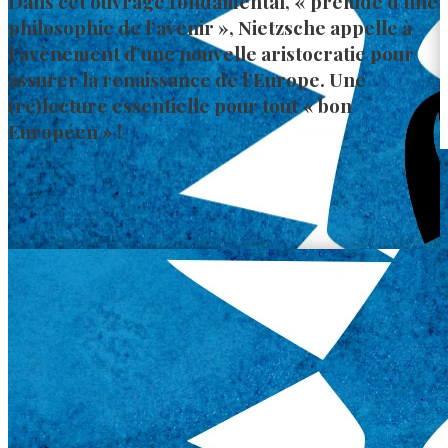
Dans cet ouvrage fondamental, « prélude d’une
philosophie de l’avenir », Nietzsche appelle à
l’avènement d’une nouvelle aristocratie pour
assurer la renaissance de l’Europe. Une
(re)lecture essentielle pour tout « bon
Européen » !