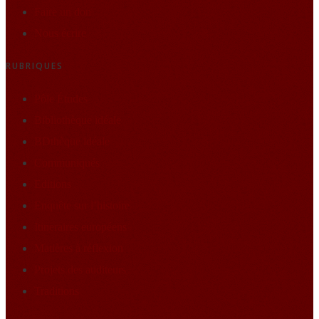
Faire un don
Nous écrire
RUBRIQUES
Pôle Études
Bibliothèque idéale
BDthèque idéale
Communiqués
Editions
Enquête sur l’histoire
Itineraires européens
Matières à réflexion
Projets des auditeurs
Traditions