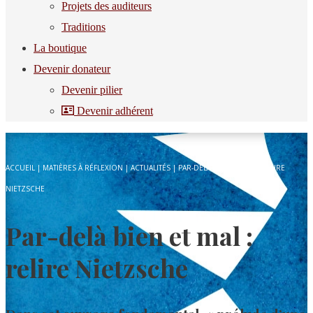
Projets des auditeurs
Traditions
La boutique
Devenir donateur
Devenir pilier
Devenir adhérent
ACCUEIL
|
MATIÈRES À RÉFLEXION
|
ACTUALITÉS
|
PAR-DELÀ BIEN ET MAL : RELIRE
NIETZSCHE
Par-delà bien et mal :
relire Nietzsche