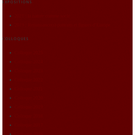
EXPOSITIONS
2021 : la nature comme socle
2019 : Renaissance(s) portraits et figures d’Europe
COLLOQUES
Colloque 2025
Colloque 2024
Colloque 2023
Colloque 2022
Colloque 2021
Colloque 2020
Colloque 2019
Colloque 2018
Colloque 2017
Colloque 2016