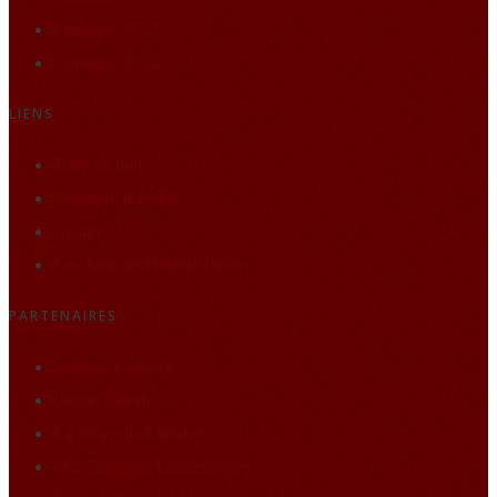
Colloque 2015
Colloque 2014
LIENS
Faire un don
Boutique ILIADE
Citatio
Les Amis de l'Institut Iliade
PARTENAIRES
Instituto Carlos V
Istituto Eneide
La Nouvelle Librairie
The European Conservative