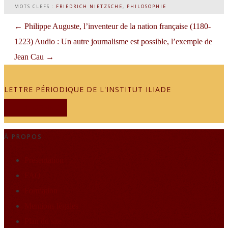
MOTS CLEFS :
FRIEDRICH NIETZSCHE
,
PHILOSOPHIE
←
Philippe Auguste, l’inventeur de la nation française (1180-
1223)
Audio : Un autre journalisme est possible, l’exemple de
Jean Cau
→
LETTRE PÉRIODIQUE DE L'INSTITUT ILIADE
JE M'ABONNE
À PROPOS
Présentation
FAQ
Formation
Mentions légales
Plan du site