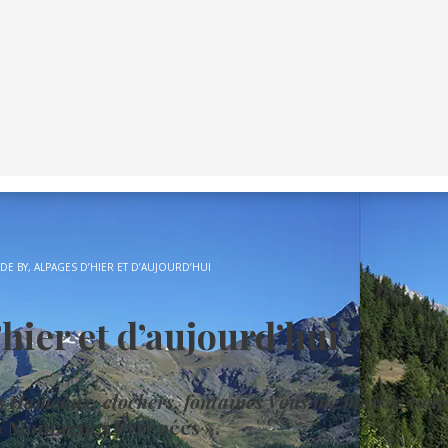
DE BY, ALPAGES D’HIER ET D’AUJOURD’HUI
hier et d’aujourd’hui
s
Hameaux, clochers, fontaines
Vous me plairez touj
de « Montagnes Pyrénées ».