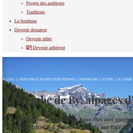
Projets des auditeurs
Traditions
La boutique
Devenir donateur
Devenir pilier
Devenir adhérent
ACCUEIL
|
CRÉATIONS ET ŒUVRES EUROPÉENNES
|
PATRIMOINE CULTUREL
|
LA COMBE 
La Combe de By, alpages d’
« Montagnes valdôtaines
Vous êtes mes amour
officiel du Val d’Aoste, se chante sur l’air 