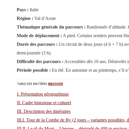
Pays :
Italie
Région :
Val d’Aoste
Thématique générale du parcours :
Randonnée d’altitude. C
Mode de déplacement :
A pied. Certains sentiers peuvent êt
Durée des parcours :
Un circuit de deux jours (4 h + 7 h) a
demi-journée (3 h).
Difficulté des parcours :
Accessibles dès 10 ans. Dénivelés i
Période possible :
En été. En automne et au printemps, s’il n’
TABLE DES MATIÈRES
MASQUER
I.
Présentation géographique
II.
Cadre historique et culturel
III.
Description des itinéraires
III.I.
Tour de la Combe de By (2 jours – variantes possibles, 
III.II.
Le rû du Mont – 3 heures – dénivelé de 400 m environ.