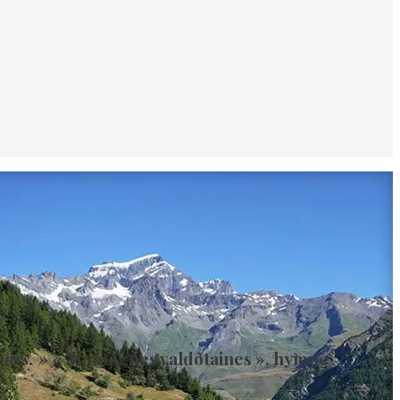
ours. »
« Montagnes valdôtaines », hymne