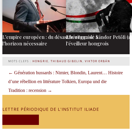
L’empire européen : du désastre organisé à
L’héritage de Sándor Petőfi (1
l’horizon nécessaire
l’éveilleur hongrois
MOTS CLEFS :
HONGRIE
,
THIBAUD GIBELIN
,
VIKTOR ORBÁN
←
Génération hussards : Nimier, Blondin, Laurent… Histoire
d’une rébellion en littérature
Tolkien, Europa und die
Tradition : recension
→
LETTRE PÉRIODIQUE DE L'INSTITUT ILIADE
JE M'ABONNE