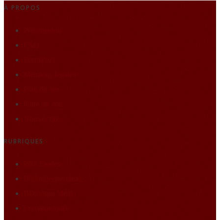
À PROPOS
Présentation
FAQ
Formation
Mentions légales
Plan du site
Faire un don
Nous écrire
RUBRIQUES
Pôle Études
Bibliothèque idéale
BDthèque idéale
Communiqués