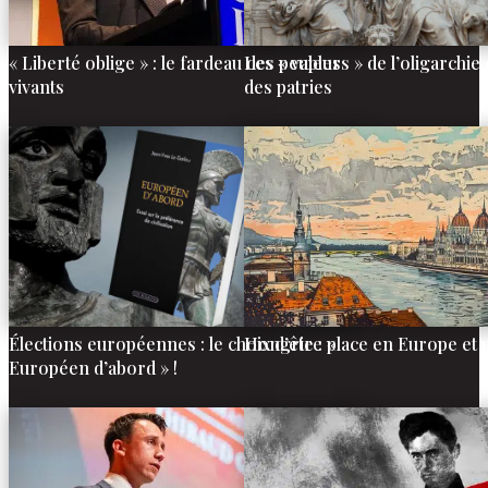
« Liberté oblige » : le fardeau des peuples
Les « valeurs » de l’oligarchie 
vivants
des patries
Élections européennes : le choix d’être «
Hongrie : place en Europe et 
Européen d’abord » !