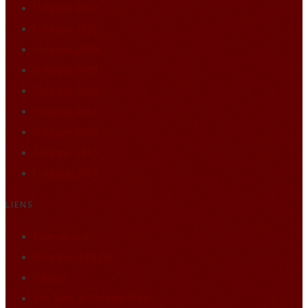
Colloque 2022
Colloque 2021
Colloque 2020
Colloque 2019
Colloque 2018
Colloque 2017
Colloque 2016
Colloque 2015
Colloque 2014
LIENS
Faire un don
Boutique ILIADE
Citatio
Les Amis de l'Institut Iliade