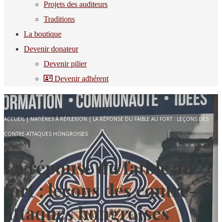
Projets des auditeurs
Traditions
La boutique
Devenir donateur
Devenir pilier
Devenir adhérent
ACCUEIL
|
MATIÈRES À RÉFLEXION
|
LA RÉPONSE DU FAIBLE AU FORT : LEÇONS DES
CONTRE-ATTAQUES HONGROISES
La réponse du faible au
fort : leçons des contre-
attaques hongroises