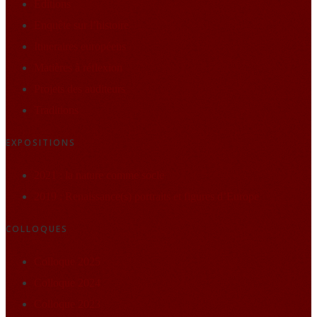
Editions
Enquête sur l’histoire
Itineraires européens
Matières à réflexion
Projets des auditeurs
Traditions
EXPOSITIONS
2021 : la nature comme socle
2019 : Renaissance(s) portraits et figures d’Europe
COLLOQUES
Colloque 2025
Colloque 2024
Colloque 2023