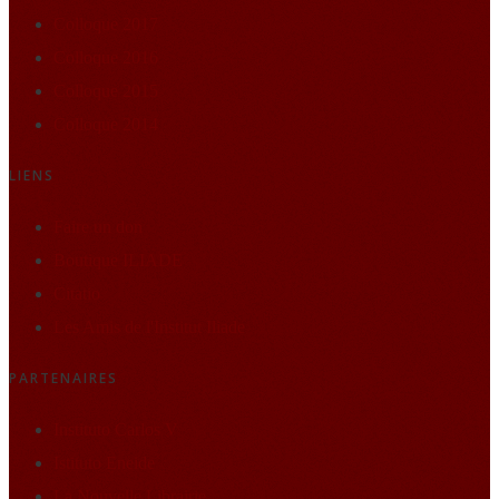
Colloque 2017
Colloque 2016
Colloque 2015
Colloque 2014
LIENS
Faire un don
Boutique ILIADE
Citatio
Les Amis de l'Institut Iliade
PARTENAIRES
Instituto Carlos V
Istituto Eneide
La Nouvelle Librairie