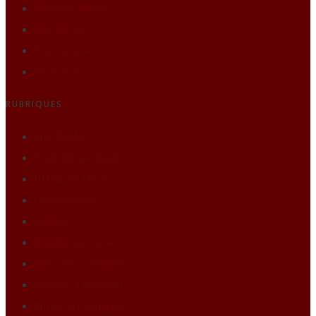
Mentions légales
Plan du site
Faire un don
Nous écrire
RUBRIQUES
Pôle Études
Bibliothèque idéale
BDthèque idéale
Communiqués
Editions
Enquête sur l’histoire
Itineraires européens
Matières à réflexion
Projets des auditeurs