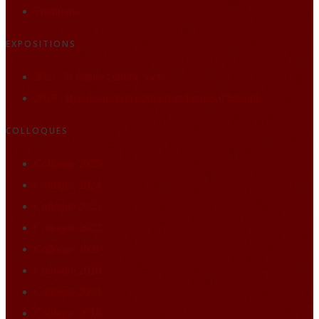
Traditions
EXPOSITIONS
2021 : la nature comme socle
2019 : Renaissance(s) portraits et figures d’Europe
COLLOQUES
Colloque 2025
Colloque 2024
Colloque 2023
Colloque 2022
Colloque 2021
Colloque 2020
Colloque 2019
Colloque 2018