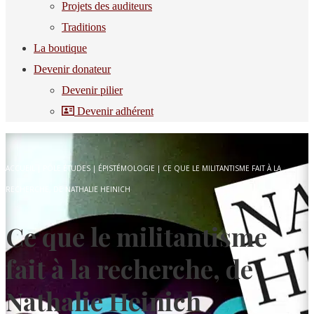
Projets des auditeurs
Traditions
La boutique
Devenir donateur
Devenir pilier
Devenir adhérent
ACCUEIL
|
PÔLE ÉTUDES
|
ÉPISTÉMOLOGIE
|
CE QUE LE MILITANTISME FAIT À LA
RECHERCHE, DE NATHALIE HEINICH
Ce que le militantisme
fait à la recherche, de
Nathalie Heinich