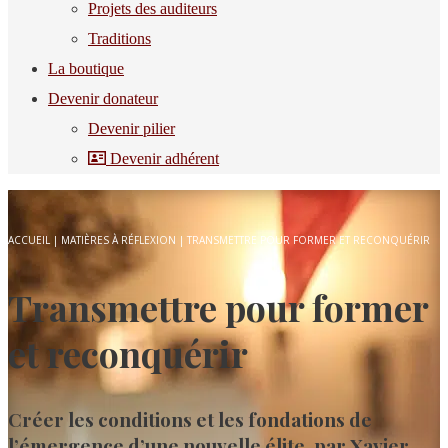
Projets des auditeurs
Traditions
La boutique
Devenir donateur
Devenir pilier
Devenir adhérent
ACCUEIL
|
MATIÈRES À RÉFLEXION
|
TRANSMETTRE POUR FORMER ET RECONQUÉRIR
Transmettre pour former
et reconquérir
Créer les conditions et les fondations de
l’émergence d’une nouvelle élite, par Xavier