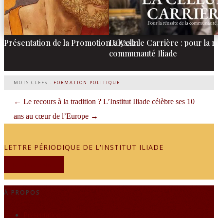
Présentation de la Promotion Ulysse
La Cellule Carrière : pour la r
communauté Iliade
MOTS CLEFS :
FORMATION POLITIQUE
←
Le recours à la tradition ?
L’Institut Iliade célèbre ses 10
ans au cœur de l’Europe
→
LETTRE PÉRIODIQUE DE L'INSTITUT ILIADE
JE M'ABONNE
À PROPOS
Présentation