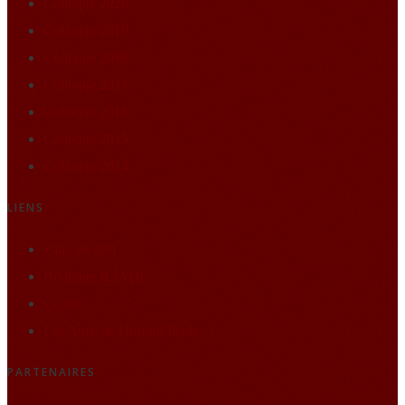
Colloque 2020
Colloque 2019
Colloque 2018
Colloque 2017
Colloque 2016
Colloque 2015
Colloque 2014
LIENS
Faire un don
Boutique ILIADE
Citatio
Les Amis de l'Institut Iliade
PARTENAIRES