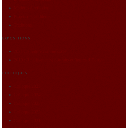
Matières à réflexion
Projets des auditeurs
Traditions
EXPOSITIONS
2021 : la nature comme socle
2019 : Renaissance(s) portraits et figures d’Europe
COLLOQUES
Colloque 2025
Colloque 2024
Colloque 2023
Colloque 2022
Colloque 2021