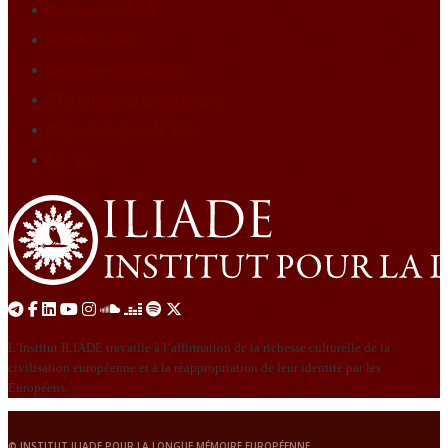
Instituto Carlos V
Istituto Eneide
La Nouvelle Librairie
The European Conservative
Éditions Graine de loup
Le Nid
L’Institut ILIADE travaille à l’affirmation de la richesse culturelle de la
civilisation européenne et à la réappropriation de leur identité par les
Européens.
© INSTITUT ILIADE POUR LA LONGUE MÉMOIRE EUROPÉENNE