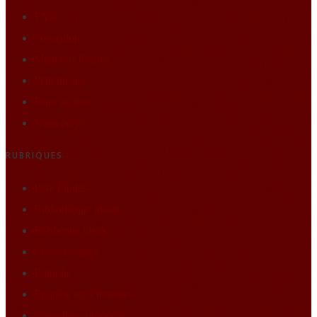
FAQ
Formation
Mentions légales
Plan du site
Faire un don
Nous écrire
RUBRIQUES
Pôle Études
Bibliothèque idéale
BDthèque idéale
Communiqués
Editions
Enquête sur l’histoire
Itineraires européens