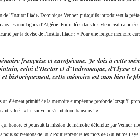
on de l’Institut Iliade, Dominique Venner, puisqu’ils introduisent la préf
 dans les montagnes d’Algérie. Formulées dans le style incisif caractéris
 incarné par la devise de l’Institut Iliade : « Pour une longue mémoire 
mémoire française et européenne. Je dois à cette mém
 lointain, celui d’Hector et d’Andromaque, d’Ulysse 
 et historiquement, cette mémoire est mon bien le pl
mis un élément primitif de la mémoire européenne profonde lorsqu’il pr
it salué : « Le souvenir s’était donc transmis ! »
t qui honore et poursuit la mission de mémoire défendue par Venner, n
us nous souvenions de lui ? Pour reprendre les mots de Guillaume Faye 