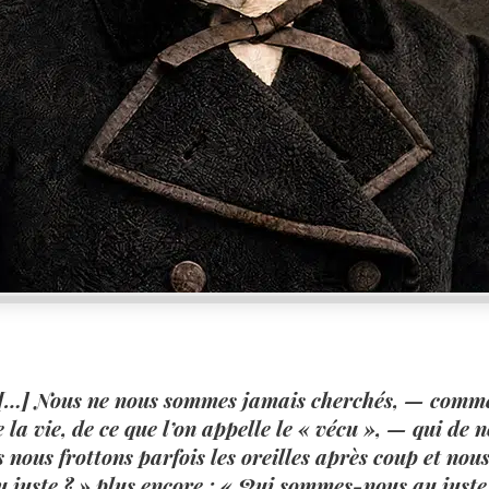
…] Nous ne nous sommes jamais cherchés, — comment
 la vie, de ce que l’on appelle le « vécu », — qui de 
s nous frottons parfois les oreilles après coup et no
 juste ? » plus encore : « Qui sommes-nous au juste