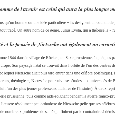
homme de l’avenir est celui qui aura la plus longue 
us qu’un homme ou une idée particulière − ils désignent un courant de p
 tout tracé. Un autre nom de ce genre, Julius Evola, qui a théorisé la « ru
ité et la pensée de Nietzsche ont également un caract
ne 1844 dans le village de Röcken, en Saxe prussienne, à quelques pas d
rope. Son paysage natal se trouvait dans l’orbite de l’un des centres de
lequel Nietzsche allait plus tard entrer dans une célèbre polémique). E
dernes, théologie −, Nietzsche poursuivit ses études aux universités de
 lui l’un des plus jeunes professeurs titulaires de l’histoire). À deux repr
llerie prussienne, puis comme aide-soignant pendant la guerre franco-prus
 l’œuvre résolument peu orthodoxe de Nietzsche (telle que ses célèbre
de nombreux problèmes de santé qui finirent par le contraindre à démissi