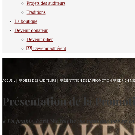
Projets des auditeurs
Traditions
La boutique
Devenir donateur
Devenir pilier
Devenir adhérent
ACCUEIL
|
PROJETS DES AUDITEURS
|
PRÉSENTATION DE LA PROMOTION FRIEDRICH NI
Présentation de la Promot
« Un peuple
, écrit Nietzsche,
ne vaut que par sa ca