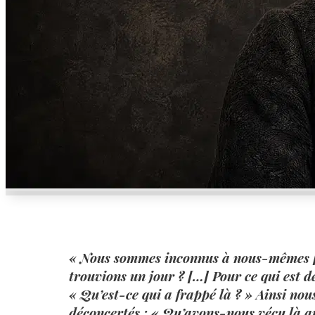
« Nous sommes inconnus à nous-mêmes [
trouvions un jour ? […] Pour ce qui est de
« Qu’est-ce qui a frappé là ? » Ainsi nou
déconcertés : « Qu’avons-nous vécu là au