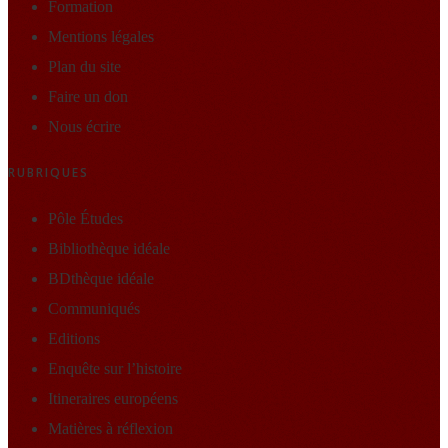
Formation
Mentions légales
Plan du site
Faire un don
Nous écrire
RUBRIQUES
Pôle Études
Bibliothèque idéale
BDthèque idéale
Communiqués
Editions
Enquête sur l’histoire
Itineraires européens
Matières à réflexion