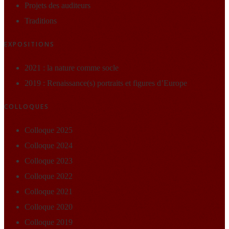
Projets des auditeurs
Traditions
EXPOSITIONS
2021 : la nature comme socle
2019 : Renaissance(s) portraits et figures d’Europe
COLLOQUES
Colloque 2025
Colloque 2024
Colloque 2023
Colloque 2022
Colloque 2021
Colloque 2020
Colloque 2019