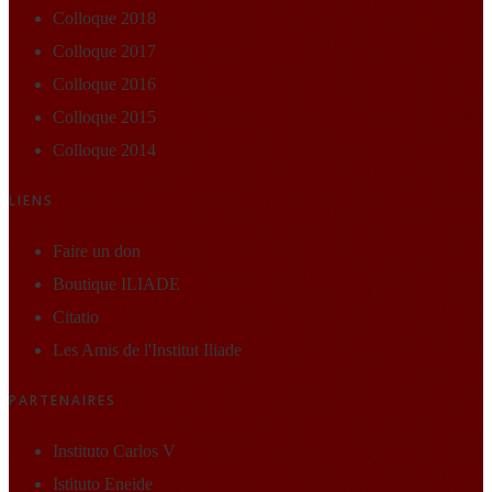
Colloque 2018
Colloque 2017
Colloque 2016
Colloque 2015
Colloque 2014
LIENS
Faire un don
Boutique ILIADE
Citatio
Les Amis de l'Institut Iliade
PARTENAIRES
Instituto Carlos V
Istituto Eneide