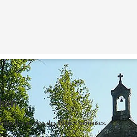
mban
rituelles au pays des Vosges saônoises.