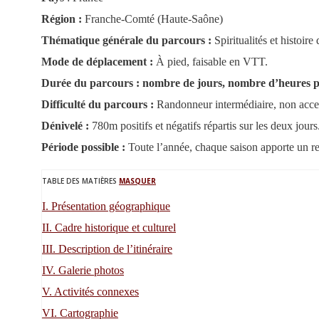
Région :
Franche-Comté (Haute-Saône)
Thématique générale du parcours :
Spiritualités et histoi
Mode de déplacement :
À pied, faisable en VTT.
Durée du parcours : nombre de jours, nombre d’heures p
Difficulté du parcours :
Randonneur intermédiaire, non acces
Dénivelé :
780m positifs et négatifs répartis sur les deux jou
Période possible :
Toute l’année, chaque saison apporte un re
TABLE DES MATIÈRES
MASQUER
I.
Présentation géographique
II.
Cadre historique et culturel
III.
Description de l’itinéraire
IV.
Galerie photos
V.
Activités connexes
VI.
Cartographie