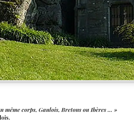
un même corps, Gaulois, Bretons ou Ibères … »
ois.