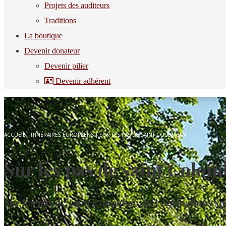
Projets des auditeurs
Traditions
La boutique
Devenir donateur
Devenir pilier
Devenir adhérent
ACCUEIL
|
ITINÉRAIRES EUROPÉENS
|
SUR LES PAS DE SAINT COLOMBAN
Sur les pas de saint Colo
Sur les pas de saint Colomban, pérégrinations spi