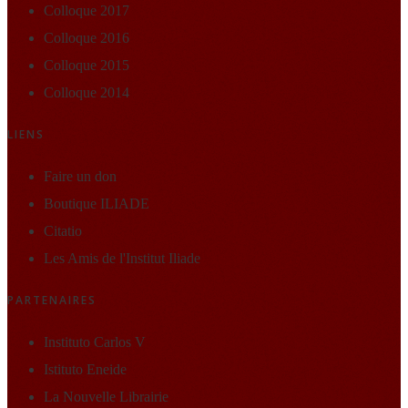
Colloque 2017
Colloque 2016
Colloque 2015
Colloque 2014
LIENS
Faire un don
Boutique ILIADE
Citatio
Les Amis de l'Institut Iliade
PARTENAIRES
Instituto Carlos V
Istituto Eneide
La Nouvelle Librairie