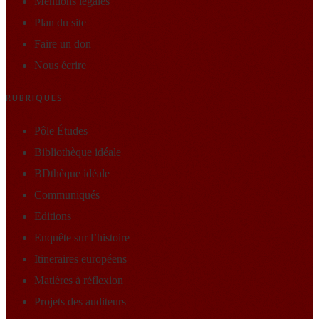
Mentions légales
Plan du site
Faire un don
Nous écrire
RUBRIQUES
Pôle Études
Bibliothèque idéale
BDthèque idéale
Communiqués
Editions
Enquête sur l’histoire
Itineraires européens
Matières à réflexion
Projets des auditeurs