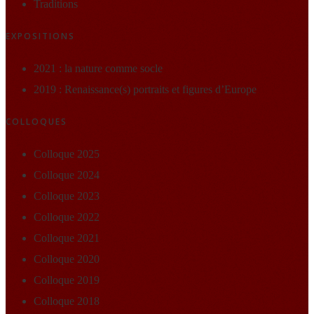
Traditions
EXPOSITIONS
2021 : la nature comme socle
2019 : Renaissance(s) portraits et figures d’Europe
COLLOQUES
Colloque 2025
Colloque 2024
Colloque 2023
Colloque 2022
Colloque 2021
Colloque 2020
Colloque 2019
Colloque 2018