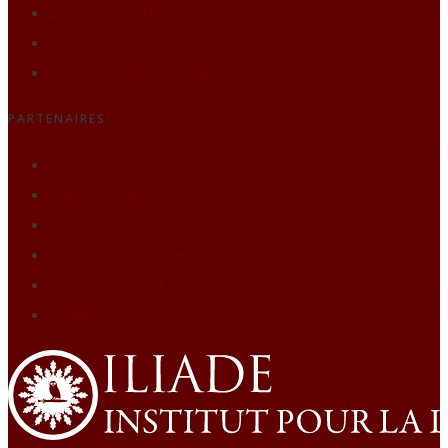
Boutique ILIADE
Citatio
Les Amis de l'Institut Iliade
PARTENAIRES
Instituto Carlos V
Istituto Eneide
La Nouvelle Librairie
The European Conservative
Éditions Graine de loup
Le Nid