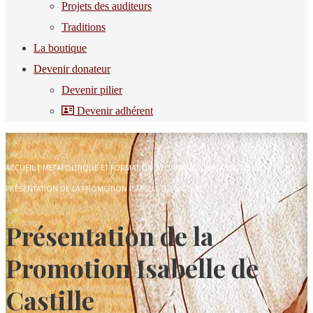
Projets des auditeurs
Traditions
La boutique
Devenir donateur
Devenir pilier
Devenir adhérent
ACCUEIL
|
MÉTAPOLITIQUE ET FORMATION
|
FORMATION MÉTAPOLITIQUE
|
PRÉSENTATION DE LA PROMOTION ISABELLE DE CASTILLE
Présentation de la
Promotion Isabelle de
Castille