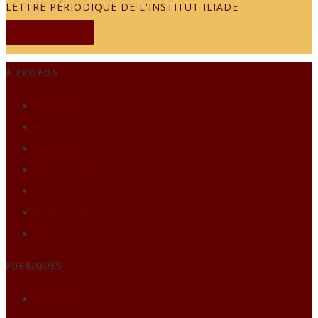
LETTRE PÉRIODIQUE DE L'INSTITUT ILIADE
JE M'ABONNE
À PROPOS
Présentation
FAQ
Formation
Mentions légales
Plan du site
Faire un don
Nous écrire
RUBRIQUES
Pôle Études