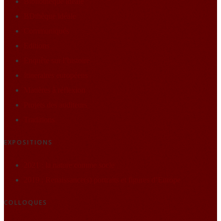
Bibliothèque idéale
BDthèque idéale
Communiqués
Editions
Enquête sur l’histoire
Itineraires européens
Matières à réflexion
Projets des auditeurs
Traditions
EXPOSITIONS
2021 : la nature comme socle
2019 : Renaissance(s) portraits et figures d’Europe
COLLOQUES