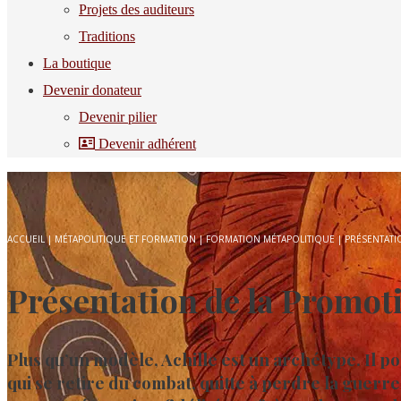
Projets des auditeurs
Traditions
La boutique
Devenir donateur
Devenir pilier
Devenir adhérent
ACCUEIL
|
MÉTAPOLITIQUE ET FORMATION
|
FORMATION MÉTAPOLITIQUE
|
PRÉSENTATI
Présentation de la Promoti
Plus qu’un modèle, Achille est un archétype. Il por
qui se retire du combat, quitte à perdre la guerre