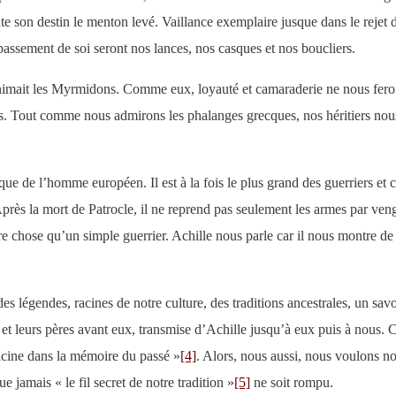
te son destin le menton levé. Vaillance exemplaire jusque dans le rejet
passement de soi seront nos lances, nos casques et nos boucliers.
 animait les Myrmidons. Comme eux, loyauté et camaraderie ne nous feront
rmes. Tout comme nous admirons les phalanges grecques, nos héritiers n
ique de l’homme européen. Il est à la fois le plus grand des guerriers et c
Après la mort de Patrocle, il ne reprend pas seulement les armes par venge
utre chose qu’un simple guerrier. Achille nous parle car il nous montre
es légendes, racines de notre culture, des traditions ancestrales, un savo
 et leurs pères avant eux, transmise d’Achille jusqu’à eux puis à nous. 
 racine dans la mémoire du passé »
[4]
. Alors, nous aussi, nous voulons no
ue jamais « le fil secret de notre tradition »
[5]
ne soit rompu.