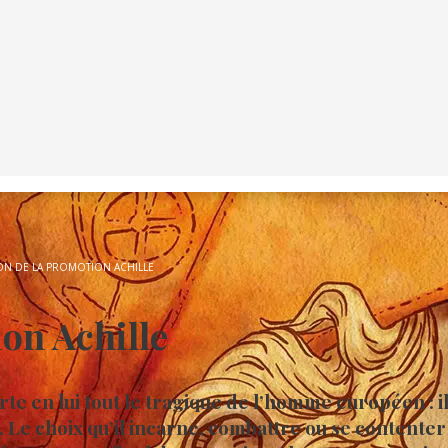
ON DE LA PROMOTION ACHILLE
on Achille
te en lui tout le tragique de l’homme européen : il 
. Le choix qu’il incarne, combattre ou se contenter 