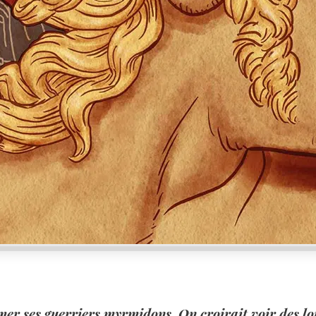
mer ses guerriers myrmidons. On croirait voir des lo