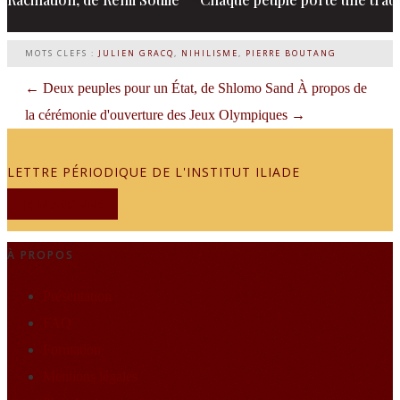
MOTS CLEFS :
JULIEN GRACQ
,
NIHILISME
,
PIERRE BOUTANG
←
Deux peuples pour un État, de Shlomo Sand
À propos de
la cérémonie d'ouverture des Jeux Olympiques
→
LETTRE PÉRIODIQUE DE L'INSTITUT ILIADE
JE M'ABONNE
À PROPOS
Présentation
FAQ
Formation
Mentions légales