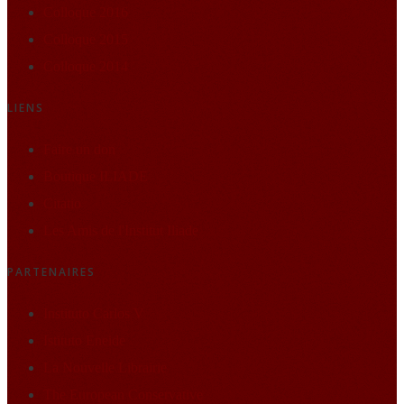
Colloque 2016
Colloque 2015
Colloque 2014
LIENS
Faire un don
Boutique ILIADE
Citatio
Les Amis de l'Institut Iliade
PARTENAIRES
Instituto Carlos V
Istituto Eneide
La Nouvelle Librairie
The European Conservative