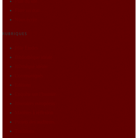
Plan du site
Faire un don
Nous écrire
RUBRIQUES
Pôle Études
Bibliothèque idéale
BDthèque idéale
Communiqués
Editions
Enquête sur l’histoire
Itineraires européens
Matières à réflexion
Projets des auditeurs
Traditions