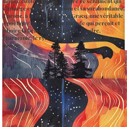
monde contemporain. Contre ce sentiment qui
s'insurge contre la création et sa surabondance,
il prône, à la suite de Julien Gracq, une véritable
« poétique du Oui » : une attitude qui perçoit et
admire la beauté, la profusion, l’ordre,
l’harmonie, le rythme et le mouvement du
monde.