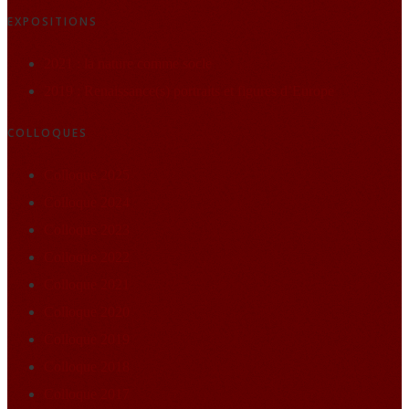
EXPOSITIONS
2021 : la nature comme socle
2019 : Renaissance(s) portraits et figures d’Europe
COLLOQUES
Colloque 2025
Colloque 2024
Colloque 2023
Colloque 2022
Colloque 2021
Colloque 2020
Colloque 2019
Colloque 2018
Colloque 2017