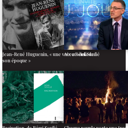
Jean-René Huguenin, « une voix au-delà de
Avec Rémi Soulié
son époque »
Racination, de Rémi Soulié
Chaque peuple porte une trad