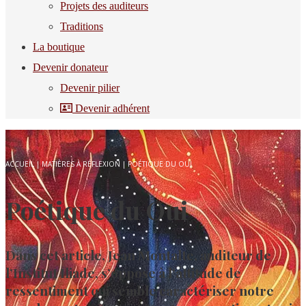
Projets des auditeurs
Traditions
La boutique
Devenir donateur
Devenir pilier
Devenir adhérent
ACCUEIL
|
MATIÈRES À RÉFLEXION
|
POÉTIQUE DU OUI
Poétique du Oui
Dans cet article, Jean Montalte, auditeur de
l’Institut Iliade, s’oppose à l’attitude de
ressentiment qui semble caractériser notre