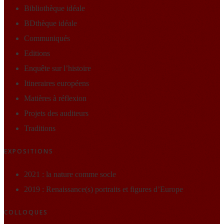
Bibliothèque idéale
BDthèque idéale
Communiqués
Editions
Enquête sur l’histoire
Itineraires européens
Matières à réflexion
Projets des auditeurs
Traditions
EXPOSITIONS
2021 : la nature comme socle
2019 : Renaissance(s) portraits et figures d’Europe
COLLOQUES