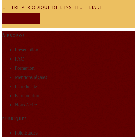
LETTRE PÉRIODIQUE DE L'INSTITUT ILIADE
JE M'ABONNE
À PROPOS
Présentation
FAQ
Formation
Mentions légales
Plan du site
Faire un don
Nous écrire
RUBRIQUES
Pôle Études