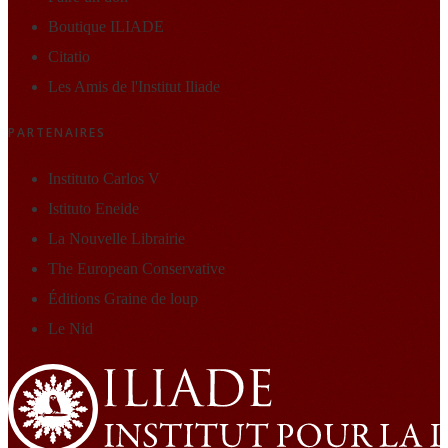
Boutique ILIADE
Citatio
Les Amis de l'Institut Iliade
PARTENAIRES
Instituto Carlos V
Istituto Eneide
La Nouvelle Librairie
The European Conservative
Éditions Graine de loup
Le Nid