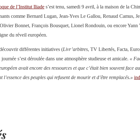
que de l’Institut Iliade
s’est tenu, samedi 9 avril, à la maison de la Chim
ervenants comme Bernard Lugan, Jean-Yves Le Gallou, Renaud Camus, Je
 Olivier Bonnet, François Bousquet, Lionel Rondouin, ou encore Yann Val
gne du réveil européen.
ouvrir différentes initiatives (
Livr’arbitres
, TV Libertés, Facta, Eur
a journée s’est déroulée dans une atmosphère studieuse et amicale.
« Fac
ropéen avait encore des ressources et que c’était bien souvent face aux p
nt l’essence des peuples qui refusent de mourir et d’être remplacés.»
ind
és