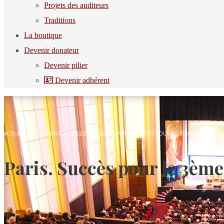
Projets des auditeurs
Traditions
La boutique
Devenir donateur
Devenir pilier
Devenir adhérent
ACCUEIL
|
ÉVÉNEMENTS
|
COLLOQUE 2016
|
PARIS. SUCCÈS POUR LE 3ÈME COLLOQUE D
Paris. Succès pour le 3ème 