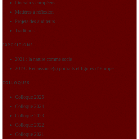
Itineraires européens
Matières à réflexion
Projets des auditeurs
Traditions
EXPOSITIONS
2021 : la nature comme socle
2019 : Renaissance(s) portraits et figures d’Europe
COLLOQUES
Colloque 2025
Colloque 2024
Colloque 2023
Colloque 2022
Colloque 2021