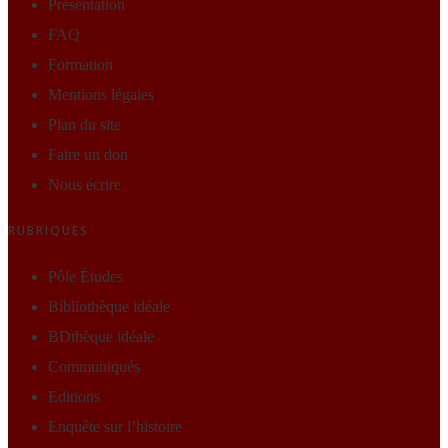
Présentation
FAQ
Formation
Mentions légales
Plan du site
Faire un don
Nous écrire
RUBRIQUES
Pôle Études
Bibliothèque idéale
BDthèque idéale
Communiqués
Editions
Enquête sur l’histoire