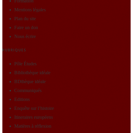
Formation
Mentions légales
Plan du site
Faire un don
Nous écrire
RUBRIQUES
Pôle Études
Bibliothèque idéale
BDthèque idéale
Communiqués
Editions
Enquête sur l’histoire
Itineraires européens
Matières à réflexion