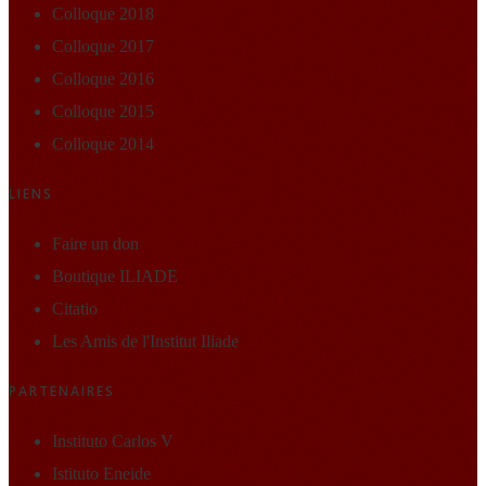
Colloque 2018
Colloque 2017
Colloque 2016
Colloque 2015
Colloque 2014
LIENS
Faire un don
Boutique ILIADE
Citatio
Les Amis de l'Institut Iliade
PARTENAIRES
Instituto Carlos V
Istituto Eneide