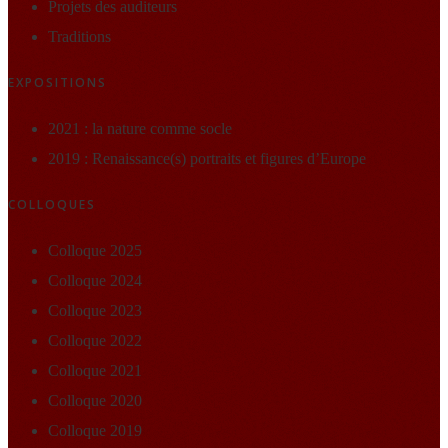
Projets des auditeurs
Traditions
EXPOSITIONS
2021 : la nature comme socle
2019 : Renaissance(s) portraits et figures d’Europe
COLLOQUES
Colloque 2025
Colloque 2024
Colloque 2023
Colloque 2022
Colloque 2021
Colloque 2020
Colloque 2019