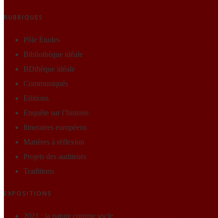
RUBRIQUES
Pôle Études
Bibliothèque idéale
BDthèque idéale
Communiqués
Editions
Enquête sur l’histoire
Itineraires européens
Matières à réflexion
Projets des auditeurs
Traditions
EXPOSITIONS
2021 : la nature comme socle