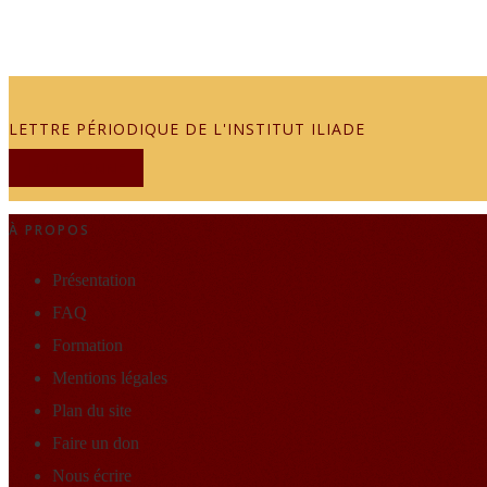
LETTRE PÉRIODIQUE DE L'INSTITUT ILIADE
JE M'ABONNE
À PROPOS
Présentation
FAQ
Formation
Mentions légales
Plan du site
Faire un don
Nous écrire