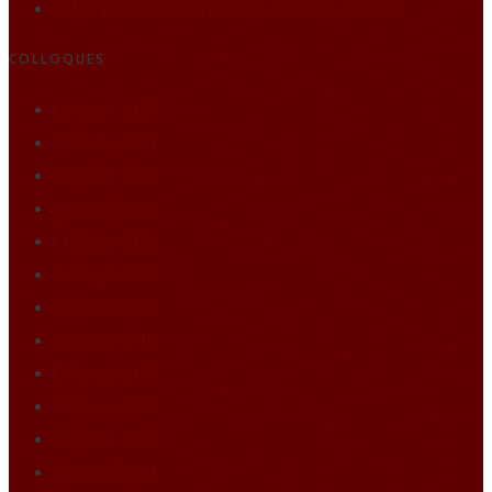
2019 : Renaissance(s) portraits et figures d’Europe
COLLOQUES
Colloque 2025
Colloque 2024
Colloque 2023
Colloque 2022
Colloque 2021
Colloque 2020
Colloque 2019
Colloque 2018
Colloque 2017
Colloque 2016
Colloque 2015
Colloque 2014