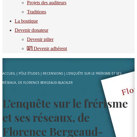
Projets des auditeurs
Traditions
La boutique
Devenir donateur
Devenir pilier
Devenir adhérent
ACCUEIL
|
PÔLE ÉTUDES
|
RECENSIONS
|
L’ENQUÊTE SUR LE FRÉRISME ET SES
RÉSEAUX, DE FLORENCE BERGEAUD-BLACKLER
L’enquête sur le frérisme
et ses réseaux, de
Florence Bergeaud-