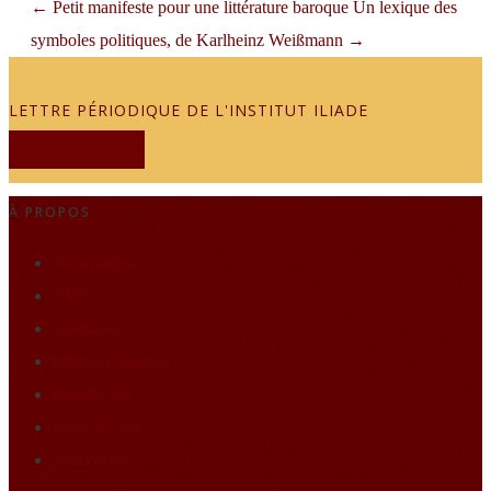
←
Petit manifeste pour une littérature baroque
Un lexique des
symboles politiques, de Karlheinz Weißmann
→
LETTRE PÉRIODIQUE DE L'INSTITUT ILIADE
JE M'ABONNE
À PROPOS
Présentation
FAQ
Formation
Mentions légales
Plan du site
Faire un don
Nous écrire