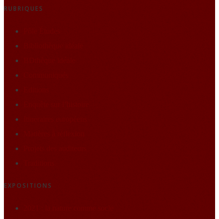
RUBRIQUES
Pôle Études
Bibliothèque idéale
BDthèque idéale
Communiqués
Editions
Enquête sur l’histoire
Itineraires européens
Matières à réflexion
Projets des auditeurs
Traditions
EXPOSITIONS
2021 : la nature comme socle