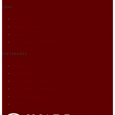
LIENS
Faire un don
Boutique ILIADE
Citatio
Les Amis de l'Institut Iliade
PARTENAIRES
Instituto Carlos V
Istituto Eneide
La Nouvelle Librairie
The European Conservative
Éditions Graine de loup
Le Nid