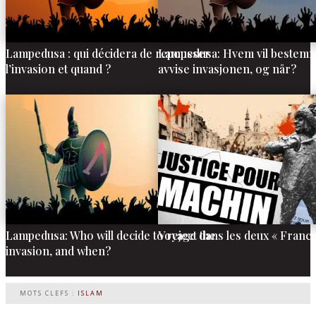
Lampedusa : qui décidera de repousser
Lampedusa: Hvem vil bestemm
l’invasion et quand ?
avvise invasjonen, og når?
Lampedusa: Who will decide to reject the
Voyage dans les deux « France
invasion, and when?
MOTS CLEFS :
ISLAM