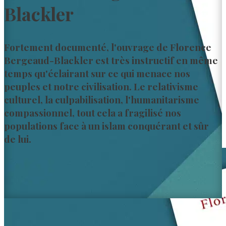
Blackler
Fortement documenté, l'ouvrage de Florence
Bergeaud-Blackler est très instructif en même
temps qu'éclairant sur ce qui menace nos
peuples et notre civilisation. Le relativisme
culturel, la culpabilisation, l'humanitarisme
compassionnel, tout cela a fragilisé nos
populations face à un islam conquérant et sûr
de lui.