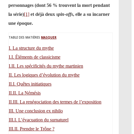
personnages (dont 56 % trouvent la mort pendant
la série)
[1]
et déjà deux
spin-offs
, elle a su incarner
une époque.
TABLE DES MATIÈRES
MASQUER
I.
La structure du mythe
I.I.
Éléments de classicisme
I.II.
Les spécificités du mythe martinien
II.
Les logiques d’évolution du mythe
II.I.
Quêtes initiatiques
II.II.
La Némésis
II.III.
La renégociation des termes de l’exposition
III.
Une conclusion ex nihilo
III.I.
L’évacuation du surnaturel
III.II.
Prendre le Trône ?