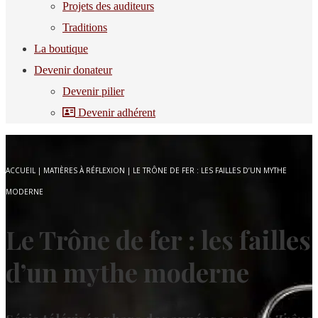
Projets des auditeurs
Traditions
La boutique
Devenir donateur
Devenir pilier
Devenir adhérent
ACCUEIL
|
MATIÈRES À RÉFLEXION
|
LE TRÔNE DE FER : LES FAILLES D’UN MYTHE
MODERNE
Le Trône de fer : les failles
d’un mythe moderne