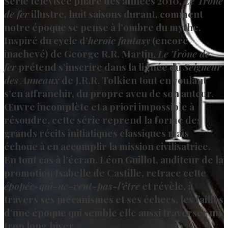
Série télévisée phare des années 2010,
Le Trône
de fer
illustre, huit saisons durant, comment
notre époque se pense à l’ombre du mythe.
Inspiré du cycle d’
heroic fantasy
(encore
inachevé) de George R.R. Martin,
Le Trône de
fer
prétend s’inscrire dans la lignée du
Seigneur
des Anneaux
de J.R.R. Tolkien tout en voulant
s’en affranchir, du propre aveu de son auteur.
Œuvre incomplète et a priori impossible à
résoudre, cette série reprend la forme des
grands récits initiatiques classiques mais
échoue à en accomplir la mission civilisatrice.
En tout cas à l’écran. Léon Guillot, auditeur de la
promotion Isabelle de Castille, retrace cette
épopée-qui-ne-veut-pas-l’être
et révèle, à
travers ses mécanismes et ses échecs, les failles
d’une époque qui semble elle aussi traverser un
trop long hiver.