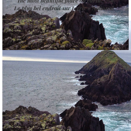
“The most beautiful place on earth.” - «
Le plus bel endroit sur terre. »
National
Geographic