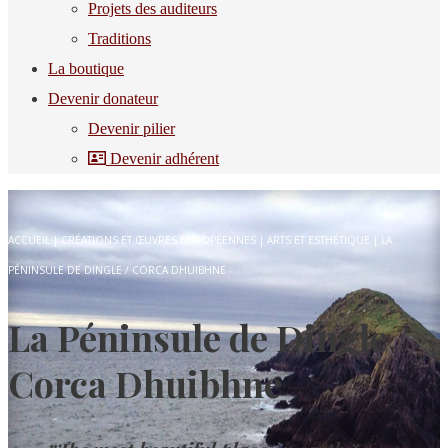
Projets des auditeurs
Traditions
La boutique
Devenir donateur
Devenir pilier
Devenir adhérent
ACCUEIL
|
CRÉATIONS ET ŒUVRES EUROPÉENNES
|
ARTS ET ESTHÉTIQUE
|
LA
PÉNINSULE DE DINGLE / CORCA DHUIBHNE
La Péninsule de Dingle /
Corca Dhuibhne