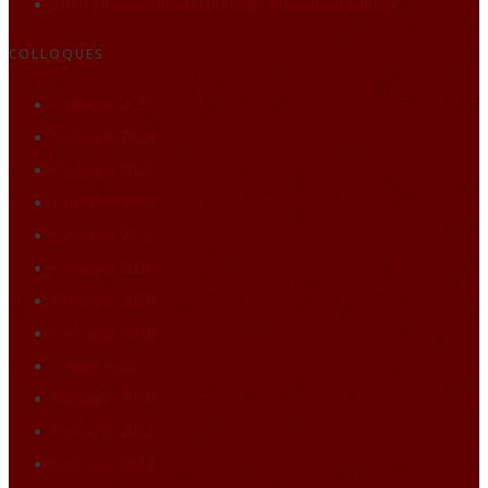
2019 : Renaissance(s) portraits et figures d’Europe
COLLOQUES
Colloque 2025
Colloque 2024
Colloque 2023
Colloque 2022
Colloque 2021
Colloque 2020
Colloque 2019
Colloque 2018
Colloque 2017
Colloque 2016
Colloque 2015
Colloque 2014