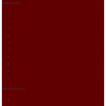
RUBRIQUES
Pôle Études
Bibliothèque idéale
BDthèque idéale
Communiqués
Editions
Enquête sur l’histoire
Itineraires européens
Matières à réflexion
Projets des auditeurs
Traditions
EXPOSITIONS
2021 : la nature comme socle