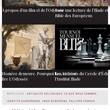
À propos d’un film et de l’Odyssée
Pour une lecture de l’Iliade et
Bible des Européens
Homère demeure. Pourquoi lire, et faire
Les tournois du Cercle d’Éche
lire L’Odyssée
l’Institut Iliade
MOTS CLEFS :
ANTIQUITÉ HELLÉNIQUE
,
CE QUE NOUS SOMMES
,
IDENTITÉ EUROPÉENNE
,
INDO-EUROPÉENS
,
PHILIPPE CONRAD