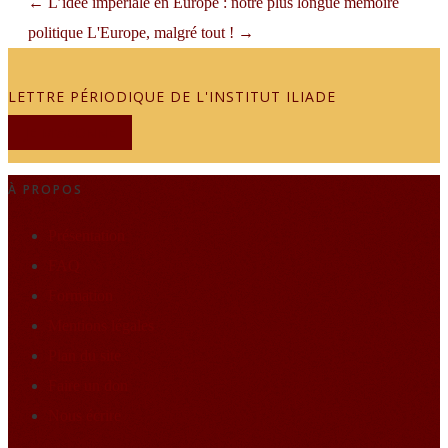
←
L’idée impériale en Europe : notre plus longue mémoire
politique
L'Europe, malgré tout !
→
LETTRE PÉRIODIQUE DE L'INSTITUT ILIADE
JE M'ABONNE
À PROPOS
Présentation
FAQ
Formation
Mentions légales
Plan du site
Faire un don
Nous écrire