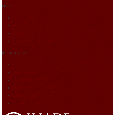
LIENS
Faire un don
Boutique ILIADE
Citatio
Les Amis de l'Institut Iliade
PARTENAIRES
Instituto Carlos V
Istituto Eneide
La Nouvelle Librairie
The European Conservative
Éditions Graine de loup
Le Nid