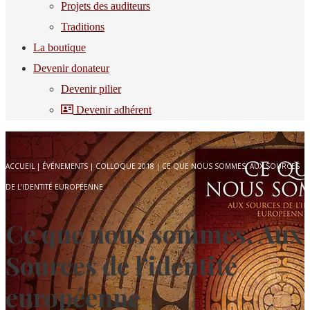
Projets des auditeurs
Traditions
La boutique
Devenir donateur
Devenir pilier
Devenir adhérent
ACCUEIL
|
ÉVÉNEMENTS
|
COLLOQUE 2018
|
CE QUE NOUS SOMMES. AUX SOURCES
DE L’IDENTITÉ EUROPÉENNE
Ce que nous sommes. Aux
Sources de l’identité
européenne