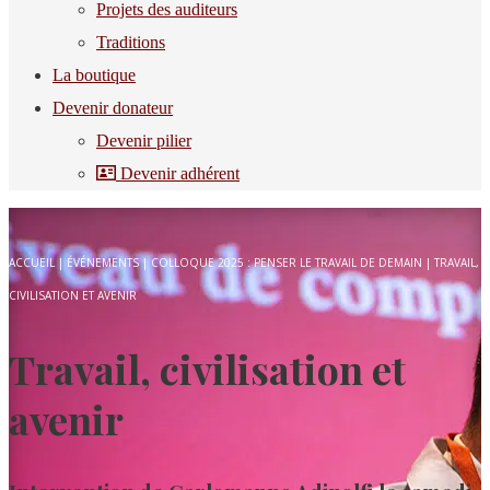
Projets des auditeurs
Traditions
La boutique
Devenir donateur
Devenir pilier
Devenir adhérent
ACCUEIL
|
ÉVÉNEMENTS
|
COLLOQUE 2025 : PENSER LE TRAVAIL DE DEMAIN
|
TRAVAIL,
CIVILISATION ET AVENIR
Travail, civilisation et
avenir