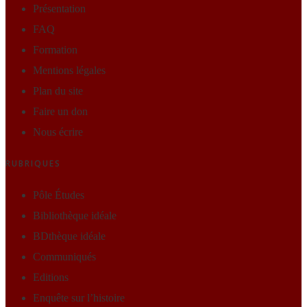
Présentation
FAQ
Formation
Mentions légales
Plan du site
Faire un don
Nous écrire
RUBRIQUES
Pôle Études
Bibliothèque idéale
BDthèque idéale
Communiqués
Editions
Enquête sur l’histoire