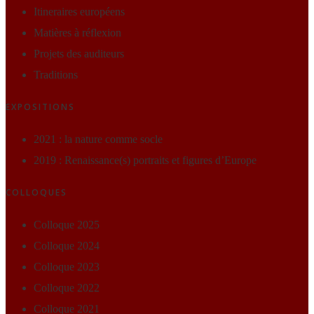
Itineraires européens
Matières à réflexion
Projets des auditeurs
Traditions
EXPOSITIONS
2021 : la nature comme socle
2019 : Renaissance(s) portraits et figures d’Europe
COLLOQUES
Colloque 2025
Colloque 2024
Colloque 2023
Colloque 2022
Colloque 2021