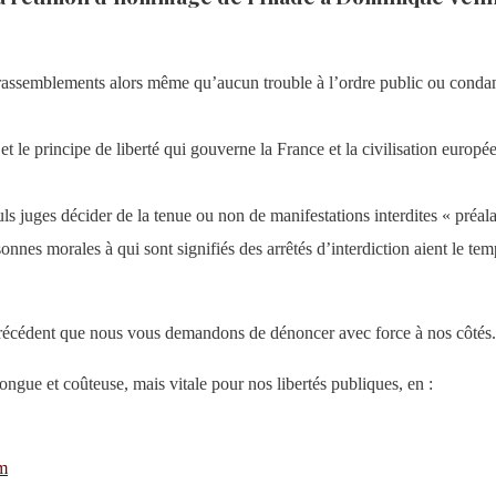
es rassemblements alors même qu’aucun trouble à l’ordre public ou cond
t le principe de liberté qui gouverne la France et la civilisation européenn
euls juges décider de la tenue ou non de manifestations interdites « préal
onnes morales à qui sont signifiés des arrêtés d’interdiction aient le temp
précédent que nous vous demandons de dénoncer avec force à nos côtés.
longue et coûteuse, mais vitale pour nos libertés publiques, en :
om