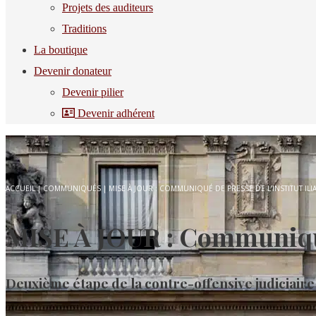
Projets des auditeurs
Traditions
La boutique
Devenir donateur
Devenir pilier
Devenir adhérent
ACCUEIL
|
COMMUNIQUÉS
|
MISE À JOUR : COMMUNIQUÉ DE PRESSE DE L’INSTITUT ILIA
MISE À JOUR : Communiqué d
Deuxième étape de la contre-offensive judiciaire 