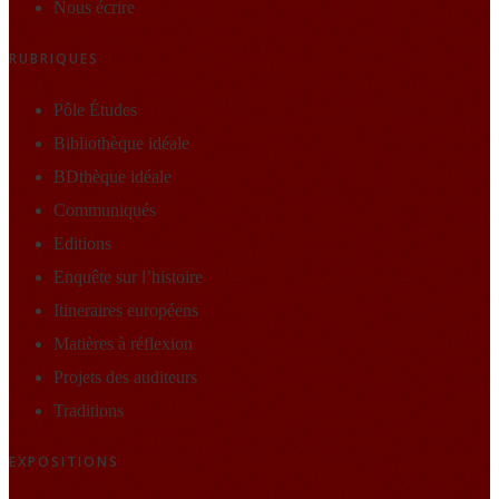
Nous écrire
RUBRIQUES
Pôle Études
Bibliothèque idéale
BDthèque idéale
Communiqués
Editions
Enquête sur l’histoire
Itineraires européens
Matières à réflexion
Projets des auditeurs
Traditions
EXPOSITIONS