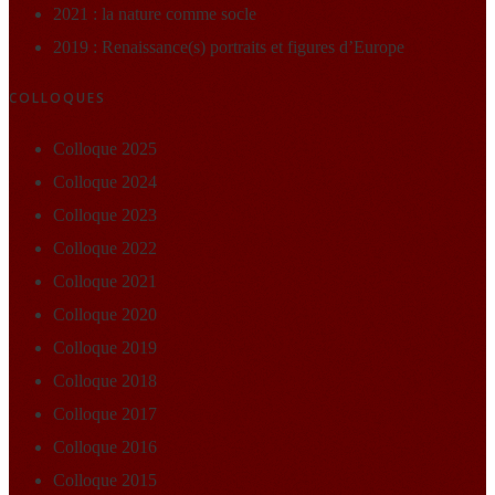
2021 : la nature comme socle
2019 : Renaissance(s) portraits et figures d’Europe
COLLOQUES
Colloque 2025
Colloque 2024
Colloque 2023
Colloque 2022
Colloque 2021
Colloque 2020
Colloque 2019
Colloque 2018
Colloque 2017
Colloque 2016
Colloque 2015