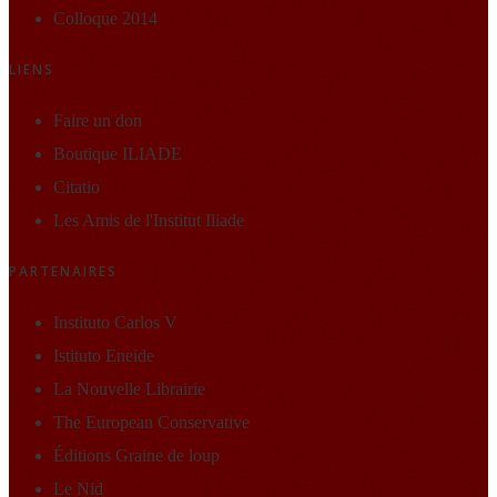
Colloque 2014
LIENS
Faire un don
Boutique ILIADE
Citatio
Les Amis de l'Institut Iliade
PARTENAIRES
Instituto Carlos V
Istituto Eneide
La Nouvelle Librairie
The European Conservative
Éditions Graine de loup
Le Nid