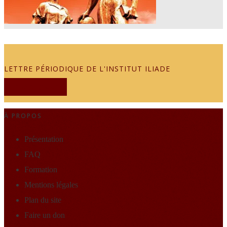
LETTRE PÉRIODIQUE DE L'INSTITUT ILIADE
JE M'ABONNE
À PROPOS
Présentation
FAQ
Formation
Mentions légales
Plan du site
Faire un don