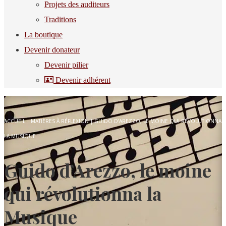
Projets des auditeurs
Traditions
La boutique
Devenir donateur
Devenir pilier
Devenir adhérent
ACCUEIL
|
MATIÈRES À RÉFLEXION
|
GUIDO D’AREZZO, LE MOINE QUI RÉVOLUTIONNA
LA MUSIQUE
Guido d’Arezzo, le moine
qui révolutionna la
Musique