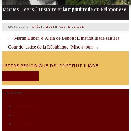
Jacques Heers, l’Histoire et la mémoire
La péninsule du Péloponèse
MOTS CLEFS :
GRÈCE
,
MOYEN AGE
,
MUSIQUE
←
Martin Buber, d’Alain de Benoist
L'Institut Iliade saisit la
Cour de justice de la République (Mise à jour)
→
LETTRE PÉRIODIQUE DE L'INSTITUT ILIADE
JE M'ABONNE
À PROPOS
Présentation
FAQ
Formation