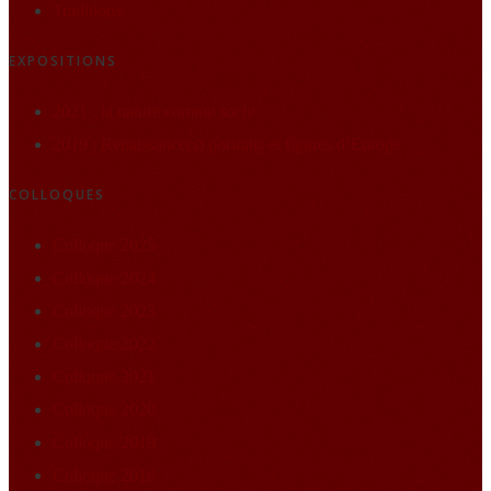
Traditions
EXPOSITIONS
2021 : la nature comme socle
2019 : Renaissance(s) portraits et figures d’Europe
COLLOQUES
Colloque 2025
Colloque 2024
Colloque 2023
Colloque 2022
Colloque 2021
Colloque 2020
Colloque 2019
Colloque 2018