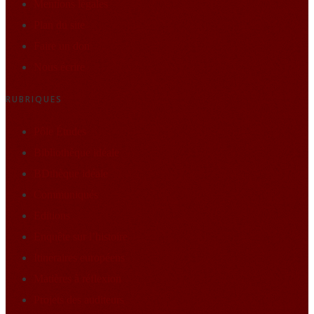
Mentions légales
Plan du site
Faire un don
Nous écrire
RUBRIQUES
Pôle Études
Bibliothèque idéale
BDthèque idéale
Communiqués
Editions
Enquête sur l’histoire
Itineraires européens
Matières à réflexion
Projets des auditeurs