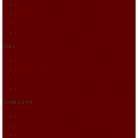
Colloque 2017
Colloque 2016
Colloque 2015
Colloque 2014
LIENS
Faire un don
Boutique ILIADE
Citatio
Les Amis de l'Institut Iliade
PARTENAIRES
Instituto Carlos V
Istituto Eneide
La Nouvelle Librairie